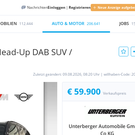
Nachrichten
Einloggen
|
Registrieren
Neue Anzeige aufgeb
OBILIEN
AUTO & MOTOR
JOBS
112.444
206.641
1
Head-Up DAB SUV /
Zuletzt geändert:
09.08.2026, 08:20 Uhr
|
willhaben-Code:
2
€ 59.900
Verkaufspreis
Unterberger Automobile G
Co KG