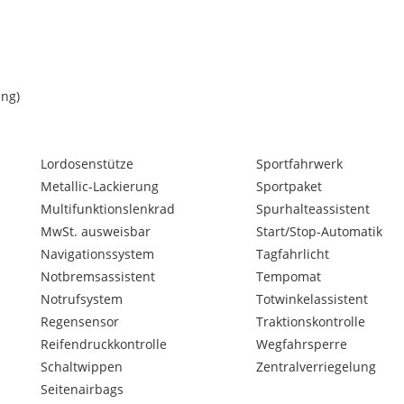
ang)
Lordosenstütze
Sportfahrwerk
Metallic-Lackierung
Sportpaket
Multifunktionslenkrad
Spurhalteassistent
MwSt. ausweisbar
Start/Stop-Automatik
Navigationssystem
Tagfahrlicht
Notbremsassistent
Tempomat
Notrufsystem
Totwinkelassistent
Regensensor
Traktionskontrolle
Reifendruckkontrolle
Wegfahrsperre
Schaltwippen
Zentralverriegelung
Seitenairbags