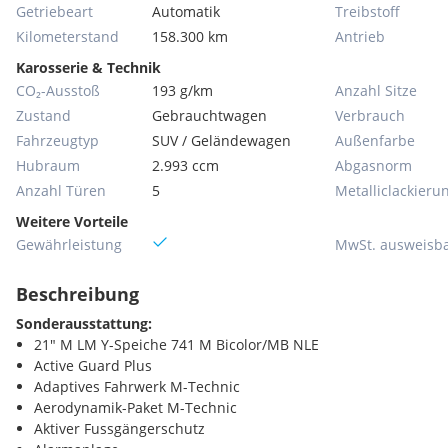
Getriebeart
Automatik
Treibstoff
Kilometerstand
158.300 km
Antrieb
Karosserie & Technik
CO₂-Ausstoß
193 g/km
Anzahl Sitze
Zustand
Gebrauchtwagen
Verbrauch
Fahrzeugtyp
SUV / Geländewagen
Außenfarbe
Hubraum
2.993 ccm
Abgasnorm
Anzahl Türen
5
Metallic­lackieru
Weitere Vorteile
Gewährleistung
MwSt. ausweisb
Beschreibung
Sonderausstattung:
21" M LM Y-Speiche 741 M Bicolor/MB NLE
Active Guard Plus
Adaptives Fahrwerk M-Technic
Aerodynamik-Paket M-Technic
Aktiver Fussgängerschutz