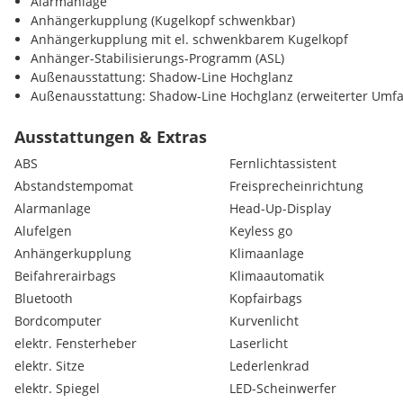
Alarmanlage
Anhängerkupplung (Kugelkopf schwenkbar)
Anhängerkupplung mit el. schwenkbarem Kugelkopf
Anhänger-Stabilisierungs-Programm (ASL)
Außenausstattung: Shadow-Line Hochglanz
Außenausstattung: Shadow-Line Hochglanz (erweiterter Umf
Aussenhautschutz
Bereifung mit Notlaufeigenschaften
Ausstattungen & Extras
BMW Display Schlüssel
ABS
Fernlichtassistent
BMW Display-Key
Abstandstempomat
Freisprecheinrichtung
BMW Drive Recorder
Alarmanlage
Head-Up-Display
BMW Drive Recorder (Dashcam)
BMW Gestiksteuerung
Alufelgen
Keyless go
BMW Laserlicht
Anhängerkupplung
Klimaanlage
Bremsanlage: M Sportbremsen (Bremssättel lackiert)
Beifahrerairbags
Klimaautomatik
CO2-Umfang
Bluetooth
Kopfairbags
Connected Package Professional
Bordcomputer
Kurvenlicht
ConnectedDrive Services
DAB-Tuner
elektr. Fensterheber
Laserlicht
Dachhimmel Anthrazit (BMW Individual)
elektr. Sitze
Lederlenkrad
Dachreling Hochglanz Shadow-Line
elektr. Spiegel
LED-Scheinwerfer
Deutsche/BA/Serviceheft