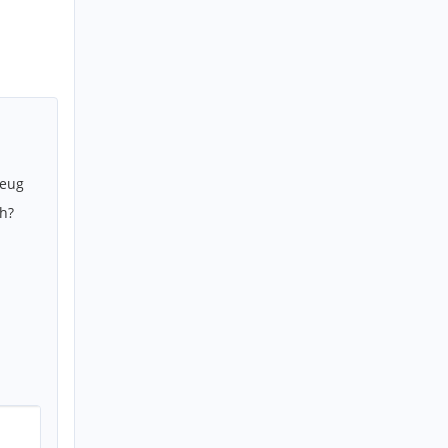
zeug
h?