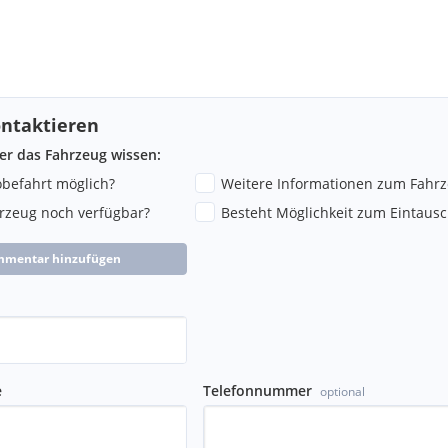
ntaktieren
ber das Fahrzeug wissen:
robefahrt möglich?
Weitere Informationen zum Fahr
hrzeug noch verfügbar?
Besteht Möglichkeit zum Eintausc
mmentar hinzufügen
en, RSU Vorbereitung
e
Telefonnummer
optional