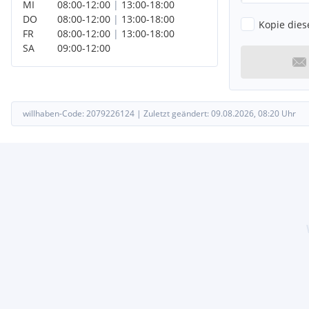
MI
08:00
-
12:00
|
13:00
-
18:00
Editionen und Pakete:
DO
08:00
-
12:00
|
13:00
-
18:00
Kopie dies
ConnectedDrive Services (laufzeitgebundener Dienst)
FR
08:00
-
12:00
|
13:00
-
18:00
ConnectedPackage Professional (laufzeitgebundener Dienst)
SA
09:00
-
12:00
Sportpaket
Antrieb, Fahrwerk:
Sport-Automatic Getriebe
Umwelt, Sicherheit:
Außenspiegel, automatisch abblendend
willhaben-Code:
2079226124
|
Zuletzt geändert:
09.08.2026, 08:20
Uhr
Notbremsassistent
Reifen Druck Control
Rekuperationssystem
Warndreieck
Komfort, Innenausstattung:
Abstandsregeltempomat
Ambientes Licht
Fussmatten in Velours
Interieurleisten Aluminium 'Mesheffect' dunkel
Keyless Entry
Leder
Lederlenkrad
Lenkradheizung