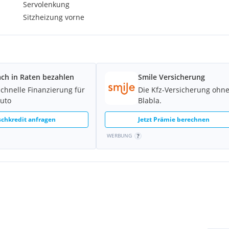
Servolenkung
Sitzheizung vorne
ach in Raten bezahlen
Smile Versicherung
schnelle Finanzierung für
Die Kfz-Versicherung ohn
Auto
Blabla.
chkredit anfragen
Jetzt Prämie berechnen
WERBUNG
al Leder Merino (Schwarz)
edienelemente