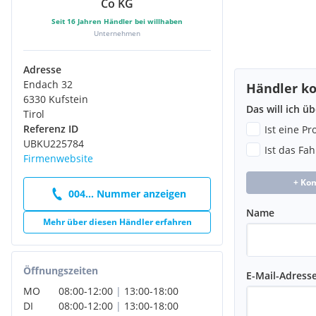
Parking Assistant Plus
Co KG
Radschraubensicherung
Seit
16
Jahren Händler bei willhaben
Reifendruckanzeige system
Unternehmen
Reifensystem Run-Flat (mit Notlaufeigenschaften)
Scheinwerfer BMW Individual Shadow-Line
Adresse
Scheinwerfer Laserlicht
Endach 32
Händler ko
Servolenkung Integral - Aktivlenkung
6330 Kufstein
Sonnenschutzverglasung
Das will ich ü
Tirol
Sonnenschutzverglasung (hinten abgedunkelt)
Referenz ID
Ist eine P
Sound-System Harman-Kardon
UBKU225784
Sport-Auspuffanlage M
Ist das Fa
Firmenwebsite
Surround-Kamerasystem (Surround View)
TeleServices
+ Ko
Temporärer Entfall von spezifischen Bluetooth/WiFi Funktion
004... Nummer anzeigen
Travel & Comfort System
Name
Mehr über diesen Händler erfahren
Travel und Comfort System
Versandschutzpaket
Wärmekomfort Paket vorne
Wärme-Komfort-Paket vorn
Öffnungszeiten
E-Mail-Adress
Warndreieck/Verbandskasten
MO
08:00
-
12:00
|
13:00
-
18:00
Sitzbezug:
DI
08:00
-
12:00
|
13:00
-
18:00
Leder Merino erweitert schwarz