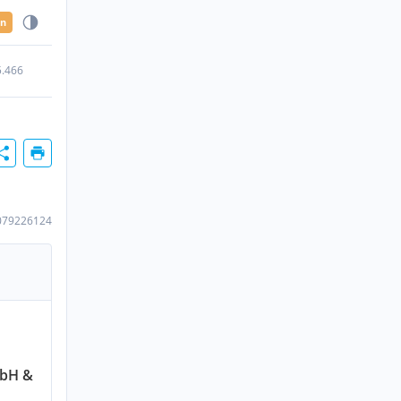
en
5.466
079226124
mbH &