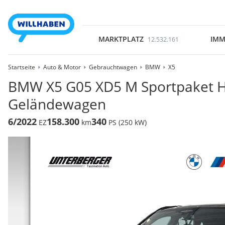
MARKTPLATZ
IMM
12.532.161
Startseite
Auto & Motor
Gebrauchtwagen
BMW
X5
BMW X5 G05 XD5 M Sportpaket 
Geländewagen
6/2022
158.300
340
EZ
km
PS (250 kW)