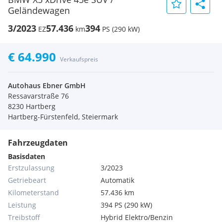
Geländewagen
3/2023
57.436
394
EZ
km
PS (290 kW)
€ 64.990
Verkaufspreis
Autohaus Ebner GmbH
Ressavarstraße 76
8230 Hartberg
Hartberg-Fürstenfeld, Steiermark
Fahrzeugdaten
Basisdaten
Erstzulassung
3/2023
Getriebeart
Automatik
Kilometerstand
57.436 km
Leistung
394 PS (290 kW)
Treibstoff
Hybrid Elektro/Benzin