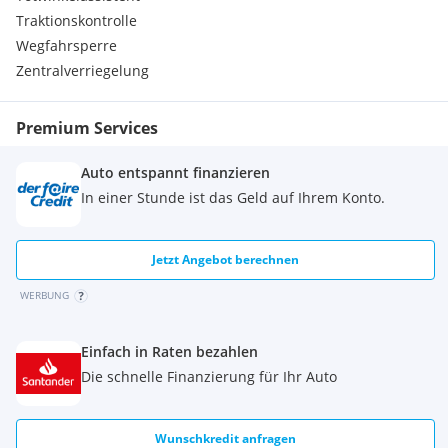
TeleServices
Traktionskontrolle
Travel Paket
Wegfahrsperre
Travel und Comfort System
Zentralverriegelung
Travel-Paket
Versandschutzpaket
Wärme-Komfort-Paket vorn
Premium Services
Warndreieck/Verbandskasten
Sitzbezug:
Auto entspannt finanzieren
Leder Merino erweitert schwarz
In einer Stunde ist das Geld auf Ihrem Konto.
Editionen und Pakete:
ConnectedDrive Services (laufzeitgebundener Dienst)
ConnectedPackage Professional (laufzeitgebundener
Jetzt Angebot berechnen
Dienst)
M Aerodynamikpaket
WERBUNG
Sportpaket
Antrieb, Fahrwerk:
Einfach in Raten bezahlen
Adaptives M Fahrwerk
Umwelt, Sicherheit:
Die schnelle Finanzierung für Ihr Auto
ABS
Abgasnorm EU6 RDE II
Active Protection
Wunschkredit anfragen