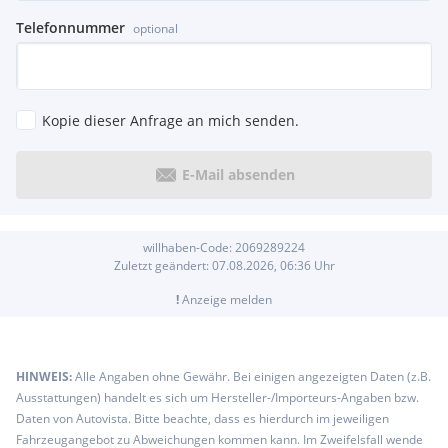
Geschwindigkeits-Regelanlage (Tempomat)
Induktionsladeschale für Smartphone (Wireless Charging)
Telefonnummer
optional
Klimaautomatik 2,5-Zonen mit autom. Umluft-Control
Lendenwirbelstütze Sitz vorn links und rechts
Lenkrad (Sport/Leder M-Technic) mit Multifunktion
Park-Distance-Control (PDC)
Kopie dieser Anfrage an mich senden.
Scheibenwischer mit Regensensor
Start/Stop-Anlage (Funktion)
Sicherheit/Umwelt:
E-Mail absenden
Airbag Fahrer-/Beifahrerseite
Alarmanlage
Anti-Blockier-System (ABS)
willhaben-Code:
2069289224
Antriebsart: Allradantrieb
Zuletzt geändert:
07.08.2026, 06:36
Uhr
Antriebsart: xDrive (Allrad)
Dynamische Stabilitäts-Control (DSC)
!
Anzeige melden
Fahrassistenz-System: Active Guard (Bremsassistent)
Fahrassistenz-System: Aufmerksamkeits-Assistent
Fahrassistenz-System: Fernlichtassistent
HINWEIS:
Alle Angaben ohne Gewähr. Bei einigen angezeigten Daten (z.B.
Geschwindigkeits-Begrenzeranlage (Speed Limit Device)
Ausstattungen) handelt es sich um Hersteller-/Importeurs-Angaben bzw.
Komfortzugang (Öffnungs- und Schließsystem)
Daten von Autovista. Bitte beachte, dass es hierdurch im jeweiligen
Kopf-Airbag-System hinten
Fahrzeugangebot zu Abweichungen kommen kann. Im Zweifelsfall wende
Kopf-Airbag-System vorn