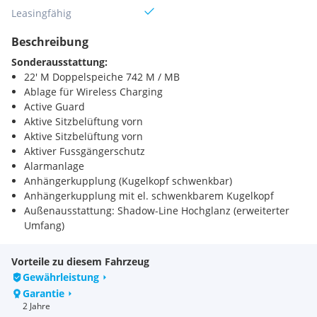
Leasingfähig
Beschreibung
Sonderausstattung:
22' M Doppelspeiche 742 M / MB
Ablage für Wireless Charging
Active Guard
Aktive Sitzbelüftung vorn
Aktive Sitzbelüftung vorn
Aktiver Fussgängerschutz
Alarmanlage
Anhängerkupplung (Kugelkopf schwenkbar)
Anhängerkupplung mit el. schwenkbarem Kugelkopf
Außenausstattung: Shadow-Line Hochglanz (erweiterter
Umfang)
BMW Live Cockpit Professional
BMW Niere 'Iconic Glow'
Vorteile zu diesem Fahrzeug
Bremsanlage: M Sportbremsen (Bremssättel lackiert)
Gewährleistung
Bremsanlage: M Sportbremsen (Bremssättel lackiert, rot
Garantie
hochglänzend)
2 Jahre
CO2-Umfang