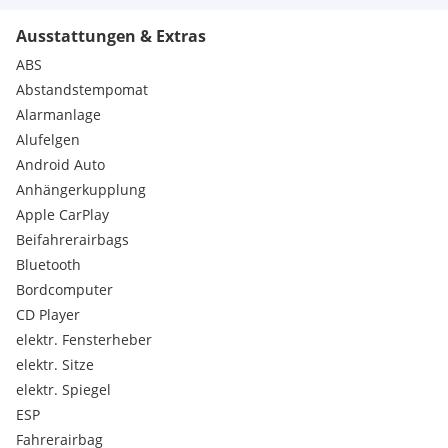
COC Zusatzumfänge
Ausstattungen & Extras
Connected Package Professional
ConnectedDrive Services
ABS
DAB-Tuner
Abstandstempomat
Deutsche/BA/Serviceheft
Alarmanlage
Driving Assistant Professional
Alufelgen
Edelholz"Fineline
Android Auto
EU-spezifische Zusatzumfänge
Fahrassistenz-System: aktiver Spurhalteassistent
Anhängerkupplung
Fahrassistenz-System: Auffahrwarnsystem mit
Apple CarPlay
Bremsfunktion
Beifahrerairbags
Fahrassistenz-System: BMW Gestiksteuerung
Bluetooth
Fahrassistenz-System: Driving Assistant
Bordcomputer
Fahrassistenz-System: Driving Assistant Professional
Fahrassistenz-System: Falschfahrwarnung
CD Player
Fahrassistenz-System: Heckaufprall-Vermeidung
elektr. Fensterheber
(Prävention Heckkollision)
elektr. Sitze
Fahrassistenz-System: Kreuzungs-Assistent
elektr. Spiegel
Fahrassistenz-System: Querverkehrs-Assistent
ESP
Fahrassistenz-System: Speed-Limit-Anzeige
Fahrassistenz-System: Spurwechselassistent
Fahrerairbag