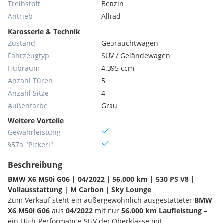
Treibstoff
Benzin
Antrieb
Allrad
Karosserie & Technik
Zustand
Gebrauchtwagen
Fahrzeugtyp
SUV / Geländewagen
Hubraum
4.395 ccm
Anzahl Türen
5
Anzahl Sitze
4
Außenfarbe
Grau
Weitere Vorteile
Gewährleistung
§57a "Pickerl"
Beschreibung
BMW X6 M50i G06 | 04/2022 | 56.000 km | 530 PS V8 |
Vollausstattung | M Carbon | Sky Lounge
Zum Verkauf steht ein außergewöhnlich ausgestatteter
BMW
X6 M50i G06
aus
04/2022
mit nur
56.000 km Laufleistung
–
ein High-Performance-SUV der Oberklasse mit