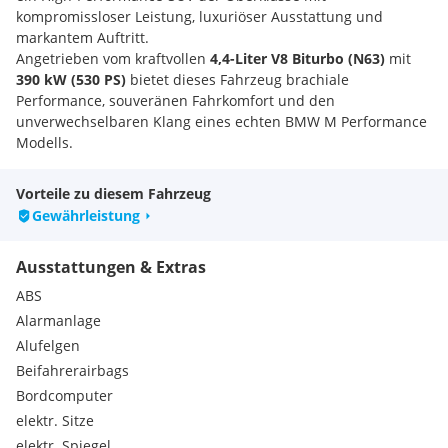
kompromissloser Leistung, luxuriöser Ausstattung und
markantem Auftritt.
Angetrieben vom kraftvollen
4,4-Liter V8 Biturbo (N63)
mit
390 kW (530 PS)
bietet dieses Fahrzeug brachiale
Performance, souveränen Fahrkomfort und den
unverwechselbaren Klang eines echten BMW M Performance
Modells.
Mit seiner umfangreichen Vollausstattung, den exklusiven
M
Carbon Exterieur-Details
, dem beeindruckenden
Sky Lounge
Vorteile zu diesem Fahrzeug
Panorama-Glasdach
und dem luxuriösen Merino
Gewährleistung
Lederinterieur erfüllt dieses Fahrzeug höchste Ansprüche.
Highlights & Sonderausstattung:
Ausstattungen & Extras
BMW X6 M50i G06
Erstzulassung 04/2022
ABS
nur 56.000 km
Alarmanlage
4,4 Liter V8 Biturbo (N63)
Alufelgen
390 kW (530 PS)
Beifahrerairbags
xDrive Allradantrieb
Adaptives Fahrwerk M Professional
Bordcomputer
M Sportdifferential
elektr. Sitze
M Sportabgasanlage
elektr. Spiegel