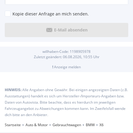
, Keyless Access, Ambiente-Beleuchtung, Sitzheizung vorn
Serienausstattungen:
Kopie dieser Anfrage an mich senden.
3. Bremsleuchte in LED-Technik
5 Sitzplätze
Armauflage vorn und hinten, in der Mittelkonsole mit
E-Mail absenden
Ablagefach
Begrüßungslicht
Bremsbelagverschleißanzeige
willhaben-Code:
1198905978
Bremsenergierückgewinnung
Zuletzt geändert:
06.08.2026, 10:55
Uhr
Bremsscheiben vorn und hinten, innenbelüftet
Center-Lock-Schalter
!
Anzeige melden
Condition Based Service
ConnectedDrive Services
Crash-Sensor
HINWEIS:
Alle Angaben ohne Gewähr. Bei einigen angezeigten Daten (z.B.
Doppelquerlenker-Vorderachse
Ausstattungen) handelt es sich um Hersteller-/Importeurs-Angaben bzw.
Doppeltonfanfare
Daten von Autovista. Bitte beachte, dass es hierdurch im jeweiligen
Dreipunkt-Sicherheitsgurte
Fahrzeugangebot zu Abweichungen kommen kann. Im Zweifelsfall wende
Dynamische Bremsleuchten
dich bitte an den Anbieter.
Erweitertes Außenspiegelpaket
Fahrerlebnisschalter
Startseite
Auto & Motor
Gebrauchtwagen
BMW
X6
Favoritentasten