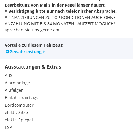
Bearbeitung von Mails in der Regel länger dauert.
* Besichtigung bitte nur nach telefonischer Absprache.
* FINANZIERUNGEN ZU TOP KONDITIONEN AUCH OHNE
ANZAHLUNG MIT BIS 84 MONATEN LAUFZEIT MÖGLICH!
sprechen Sie uns gerne an!
* INZAHLUNGNAHME ist bei uns für JEDES Fahrzeug möglich,
sprechen Sie uns an!
Vorteile zu diesem Fahrzeug
* Wir sind Montags bis Freitags von 9:00 Uhr bis 18:00 Uhr
Gewährleistung
und Samstags von 10:00 Uhr bis 13:00 Uhr für Sie da.
Sonderausstattung
Ausstattungen & Extras
Aktive Sitzbelüftung vorn
Anhängerkupplung (Kugelkopf schwenkbar)
ABS
BMW Display-Key
Alarmanlage
DAB-Tuner (Radioempfang digital)
Alufelgen
Dachhimmel Alcantara / Anthrazit
Beifahrerairbags
Fahrassistenz-System: Driving Assistant Professional
Gepäckraum-Paket
Bordcomputer
Getränkehalter mit Kühlfunktion / Wärmefunktion
elektr. Sitze
Head-up-Display
elektr. Spiegel
Induktionsladeschale für Smartphone (Wireless Charging)
ESP
Innenausstattung: Glas-Applikationen (CraftedClarity) für