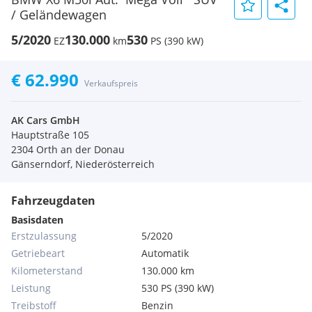
/ Geländewagen
5/2020
130.000
530
EZ
km
PS (390 kW)
€ 62.990
Verkaufspreis
AK Cars GmbH
Hauptstraße 105
2304 Orth an der Donau
Gänserndorf, Niederösterreich
Fahrzeugdaten
Basisdaten
Erstzulassung
5/2020
Getriebeart
Automatik
Kilometerstand
130.000 km
Leistung
530 PS (390 kW)
Treibstoff
Benzin