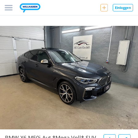
Einloggen
BMW X6 M50i Aut.*Mega Voll* SUV