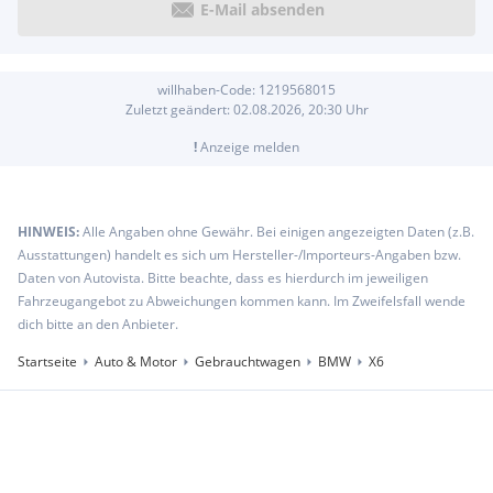
E-Mail absenden
Modellschriftzug
Multifunktionshaken, im Gepäckraum links und rechts in
die Seitenabdeckung integriert
Ölsensor für Niveau und Qualität
willhaben-Code:
1219568015
Passiver Fußgängerschutz
Zuletzt geändert:
02.08.2026, 20:30
Uhr
Personal Profile
!
Anzeige melden
Radschraubensicherung
Reifendruckanzeige
Reifenpannenanzeige
Scheibenwaschdüsen beheizt
HINWEIS:
Alle Angaben ohne Gewähr. Bei einigen angezeigten Daten (z.B.
Seitenaufprallschutz
Ausstattungen) handelt es sich um Hersteller-/Importeurs-Angaben bzw.
Servotronic
Daten von Autovista. Bitte beachte, dass es hierdurch im jeweiligen
Sicherheitsbatterieklemme
Fahrzeugangebot zu Abweichungen kommen kann. Im Zweifelsfall wende
Sitzlehnenrückwand mit Klapptasche
dich bitte an den Anbieter.
Sonnenblenden
Speed Limiter
Startseite
Auto & Motor
Gebrauchtwagen
BMW
X6
Start-/Stop-Knopf
Steckdose (12 V)
Wärme-/Sonnenschutzverglasung
Warndreieck mit Erste-Hilfe-Set
Werkzeugsatz