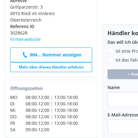
Adresse
Grillparzerstr. 3
4910 Ried im Innkreis
Oberösterreich
Referenz ID
Händler ko
3028628
Firmenwebsite
Das will ich ü
Ist eine P
004... Nummer anzeigen
Ist das Fa
Mehr über diesen Händler erfahren
+ Ko
Name
Öffnungszeiten
MO
08:00
-
12:00
|
13:00
-
18:00
DI
08:00
-
12:00
|
13:00
-
18:00
MI
08:00
-
12:00
|
13:00
-
18:00
E-Mail-Adress
DO
08:00
-
12:00
|
13:00
-
18:00
FR
08:00
-
12:00
|
13:00
-
18:00
SA
09:00
-
12:00