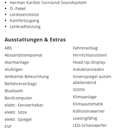
Harman Kardon Surround Soundsystem
Ö.-Paket
Lordosenstütze
Komfortzugang
Lenkradheizung
Sportpaket
Ablagenpaket
Ausstattungen & Extras
Innovationspaket
ABS
Fahrerairbag
Head-up Display
Abstandstempomat
Fernlichtassistent
Innen- und Außenspiegel automatisch abblendend
Alarmanlage
Head-Up-Display
Parkassistent
Lichtpaket
Alufelgen
Induktionsladen
M-Aerodynamikpaket
Ambiente-Beleuchtung
Innenspiegel autom.
Connected Drive
abblendend
Beifahrerairbags
Leichtmetallräder
ISOFIX
Bluetooth
Leichtmetallräder 19 Zoll
Klimaanlage
Bordcomputer
Navigationssystem Professional
Klimaautomatik
Klimaanlage
elektr. Fensterheber
Klimaautomatik
Kollisionswarner
elektr. Sitze
M-Sitze
Leasingfähig
elektr. Spiegel
Sitze elektr. verstellbar
LED-Scheinwerfer
ESP