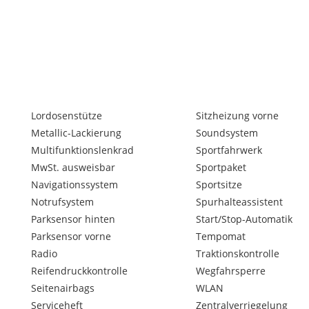
Lordosenstütze
Sitzheizung vorne
Metallic-Lackierung
Soundsystem
Multifunktionslenkrad
Sportfahrwerk
MwSt. ausweisbar
Sportpaket
Navigationssystem
Sportsitze
Notrufsystem
Spurhalteassistent
Parksensor hinten
Start/Stop-Automatik
Parksensor vorne
Tempomat
Radio
Traktionskontrolle
Reifendruckkontrolle
Wegfahrsperre
Seitenairbags
WLAN
Serviceheft
Zentralverriegelung