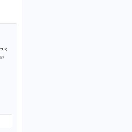
zeug
h?