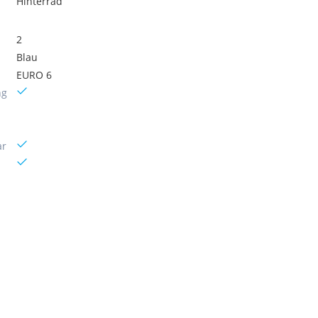
Hinterrad
2
Blau
EURO 6
ng
ar