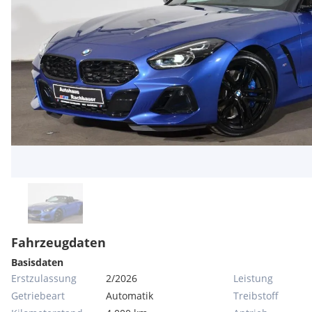
Fahrzeugdaten
Basisdaten
Erstzulassung
2/2026
Leistung
Getriebeart
Automatik
Treibstoff