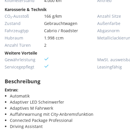
Kilometerstand
4.000 km
Antrieb
Karosserie & Technik
CO₂-Ausstoß
166 g/km
Anzahl Sitze
Zustand
Gebrauchtwagen
Außenfarbe
Fahrzeugtyp
Cabrio / Roadster
Abgasnorm
Hubraum
1.998 ccm
Metallic­lackieru
Anzahl Türen
2
Weitere Vorteile
Gewährleistung
MwSt. ausweisb
Servicegepflegt
Leasingfähig
Beschreibung
Extras:
Automatik
Adaptiver LED Scheinwerfer
Adaptives M Fahrwerk
Auffahrwarnung mit City-Anbremsfunktion
Connected Package Professional
Driving Assistant