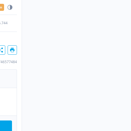
en
5.744
746577484
n