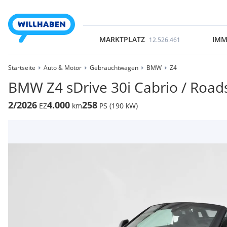
MARKTPLATZ
IMM
12.526.461
Startseite
Auto & Motor
Gebrauchtwagen
BMW
Z4
BMW Z4 sDrive 30i Cabrio / Road
2/2026
4.000
258
EZ
km
PS (190 kW)