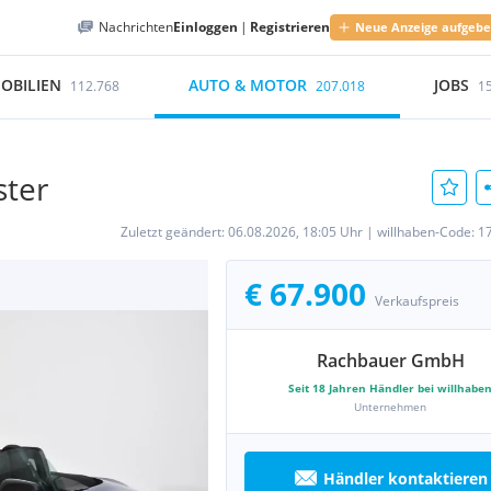
Nachrichten
Einloggen
|
Registrieren
Neue Anzeige aufgeb
OBILIEN
AUTO & MOTOR
JOBS
112.768
207.018
1
ster
Zuletzt geändert:
06.08.2026, 18:05 Uhr
|
willhaben-Code:
1
€ 67.900
Verkaufspreis
Rachbauer GmbH
Seit
18
Jahren Händler bei willhabe
Unternehmen
Händler kontaktieren