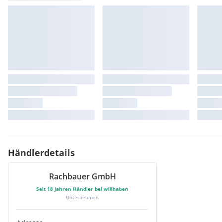
M Sportbremse
WLAN Hotspot
LED-Scheinwerfer
ohne Modellschriftzug
Shadow Line
Aktiver Fussgängerschutz
Bordcomputer
Fahrdynamik Regelsysteme
Instrumententafel Sensatec
Interieurleisten Aluminium Tetragon
Kindersitzbefestigung Beifahrersitz
Radschraubensicherung
Reifenreparatur-Set
Spiegelkappen schwarz
Händlerdetails
Windschott
EfficientDynamics
Rachbauer GmbH
Seit
18
Jahren Händler bei willhaben
Unternehmen