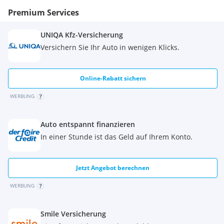
(4-Wege)
Premium Services
Insassenüberwachungssystem (OMS)
Internet der Fahrzeuge (4G) und Cloud Service - BYD App
Kabelloses Laden mit Kühlung für Smartphones (50 W)
UNIQA Kfz-Versicherung
Large-Language-KI-Sprachsteuerung (Hi BYD bzw. Hey
Versichern Sie Ihr Auto in wenigen Klicks.
Google)
Manuelle Scheinwerfer-Höhenverstellung
Online-Rabatt sichern
WERBUNG
Auto entspannt finanzieren
In einer Stunde ist das Geld auf Ihrem Konto.
Jetzt Angebot berechnen
WERBUNG
Smile Versicherung