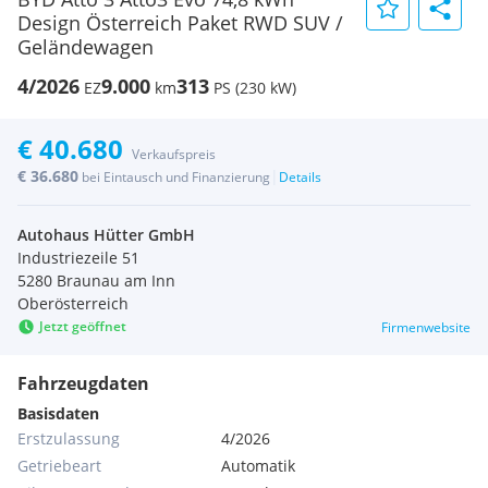
Design Österreich Paket RWD SUV /
Geländewagen
4/2026
9.000
313
EZ
km
PS (230 kW)
€ 40.680
Verkaufspreis
€ 36.680
|
bei Eintausch und Finanzierung
Details
Autohaus Hütter GmbH
Industriezeile 51
5280 Braunau am Inn
Oberösterreich
Jetzt geöffnet
Firmenwebsite
Fahrzeugdaten
Basisdaten
Erstzulassung
4/2026
Getriebeart
Automatik