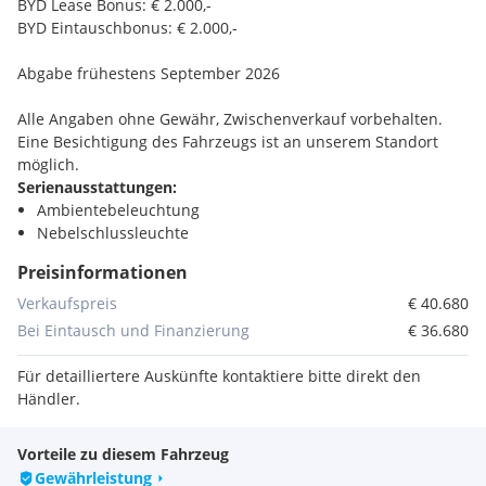
BYD Lease Bonus: € 2.000,-
BYD Eintauschbonus: € 2.000,-
Abgabe frühestens September 2026
Alle Angaben ohne Gewähr, Zwischenverkauf vorbehalten.
Eine Besichtigung des Fahrzeugs ist an unserem Standort
möglich.
Serienausstattungen:
Ambientebeleuchtung
Nebelschlussleuchte
Elektrische Parkbremse (EPB)
Preisinformationen
Direktantrieb
Türöffnungswarnung (DOW)
Verkaufspreis
€ 40.680
Vehicle-to-Load-Funktion (V2L)
Bei Eintausch und Finanzierung
€ 36.680
Hutablage
Wärmepumpe
Für detailliertere Auskünfte kontaktiere bitte direkt den
Unilackierung
Händler.
Fahrerüberwachungssystem (DMS)
11 kW On-Board-Charger
Vorteile zu diesem Fahrzeug
360° Kamera
Gewährleistung
4x One-Touch-Fensterheber mit Einklemmschutz