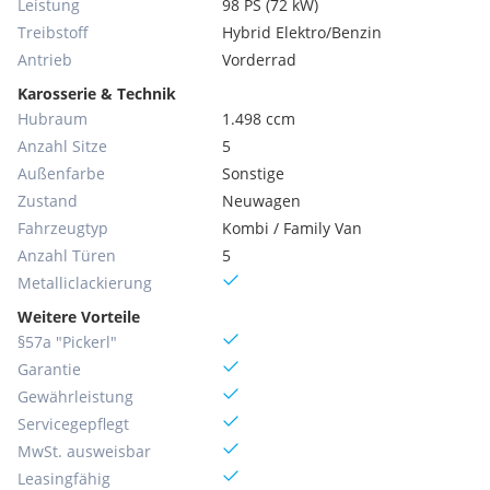
Leistung
98 PS (72 kW)
Treibstoff
Hybrid Elektro/Benzin
Antrieb
Vorderrad
Karosserie & Technik
Hubraum
1.498 ccm
Anzahl Sitze
5
Außenfarbe
Sonstige
Zustand
Neuwagen
Fahrzeugtyp
Kombi / Family Van
Anzahl Türen
5
Metallic­lackierung
Weitere Vorteile
§57a "Pickerl"
Garantie
Gewährleistung
Servicegepflegt
MwSt. ausweisbar
Leasingfähig