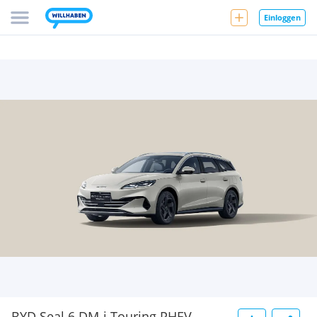
Einloggen
BYD Seal 6 DM-i Touring PHEV