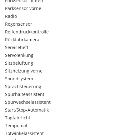
Parksensor hinten
LED Türleuchten
Parksensor vorne
Parksensoren hinten
Radio
Querverkehrswarner mit Bremsfunktion hinten (RCTA,
RCTB)
Regensensor
Seitenairbags vorne
Reifendruckkontrolle
Sicherheitsgurte mit Gurtstraffer
Rückfahrkamera
Smartphone Bluetooth Key & Smartphone NFC Key
Serviceheft
Touchscreen (15.6 Zoll)
Servolenkung
Sitzbelüftung
Sitzheizung vorne
Soundsystem
Sprachsteuerung
Spurhalteassistent
Spurwechselassistent
Start/Stop-Automatik
Tagfahrlicht
Tempomat
Totwinkelassistent