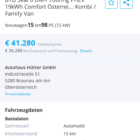
19kWh Comfort Österrei... Kombi /
Family Van
15
98
Neuwagen
km
PS (72 kW)
€ 41.280
Verkaufspreis
€ 35.280
|
bei Eintausch und Finanzierung
Details
Autohaus Hütter GmbH
Industriezeile 51
5280 Braunau am Inn
Oberösterreich
Firmenwebsite
Fahrzeugdaten
Basisdaten
Getriebeart
Automatik
Kilometerstand
15 km