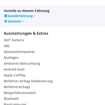
Fahrzeug Eintausch gerne möglich!
Vorteile zu diesem Fahrzeug
Bitte senden Sie uns für eine Preisauskunft folgende Daten
Gewährleistung
zu:
Garantie
*Zulassungsschein
*Fotos von Innen und Außen
*Kilometerstand
Ausstattungen & Extras
Sonderausstattungen:
360° Kamera
Metallic-Lackierung
ABS
Serienausstattungen:
Nebelschlussleuchte
Abstandstempomat
Elektrische Parkbremse (EPB)
Alufelgen
Laderaumabdeckung
Ambiente-Beleuchtung
Parksensoren vorne
Android Auto
Heckscheibenheizung
Apple CarPlay
LED Scheinwerfer
Beifahrer-Airbag Deaktivierung
Türöffnungswarnung (DOW)
Vehicle-to-Load-Funktion (V2L)
Beifahrerairbags
Unilackierung
Berganfahrassistent
360° Kamera
Bluetooth
4x One-Touch-Fensterheber mit Einklemmschutz
Bordcomputer