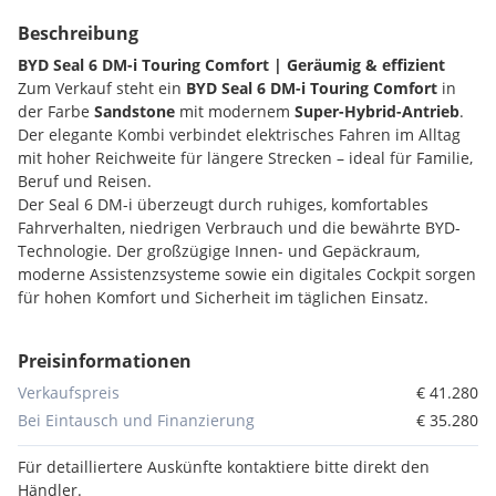
Beschreibung
BYD Seal 6 DM-i Touring Comfort | Geräumig & effizient
Zum Verkauf steht ein
BYD Seal 6 DM-i Touring Comfort
in
der Farbe
Sandstone
mit modernem
Super-Hybrid-Antrieb
.
Der elegante Kombi verbindet elektrisches Fahren im Alltag
mit hoher Reichweite für längere Strecken – ideal für Familie,
Beruf und Reisen.
Der Seal 6 DM-i überzeugt durch ruhiges, komfortables
Fahrverhalten, niedrigen Verbrauch und die bewährte BYD-
Technologie. Der großzügige Innen- und Gepäckraum,
moderne Assistenzsysteme sowie ein digitales Cockpit sorgen
für hohen Komfort und Sicherheit im täglichen Einsatz.
Preisinformationen
Alle Angaben ohne Gewähr, Zwischenverkauf vorbehalten.
Verkaufspreis
€ 41.280
Es handelt sich um ein Symbolfoto – Originalbilder folgen.
Bei Eintausch und Finanzierung
€ 35.280
Eine Besichtigung des Fahrzeugs ist an unserem Standort
möglich.
Für detailliertere Auskünfte kontaktiere bitte direkt den
Händler.