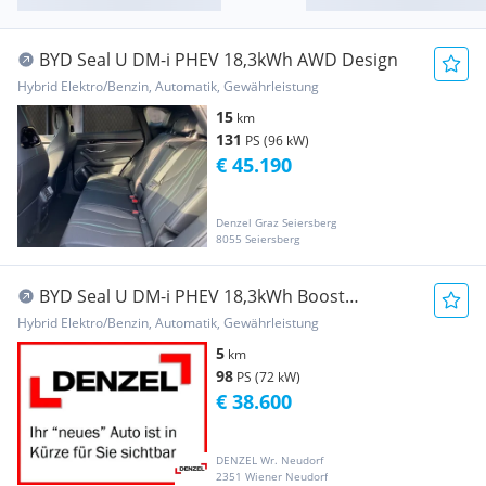
BYD Seal U DM-i PHEV 18,3kWh AWD Design
Hybrid Elektro/Benzin, Automatik, Gewährleistung
15
km
131
PS (96 kW)
€ 45.190
Denzel Graz Seiersberg
8055 Seiersberg
BYD Seal U DM-i PHEV 18,3kWh Boost
Österreich Paket
Hybrid Elektro/Benzin, Automatik, Gewährleistung
5
km
98
PS (72 kW)
€ 38.600
DENZEL Wr. Neudorf
2351 Wiener Neudorf