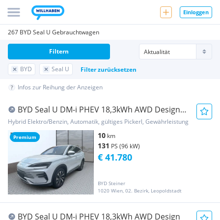
Einloggen
267 BYD Seal U Gebrauchtwagen
Filtern
BYD
Seal U
Filter zurücksetzen
Infos zur Reihung der Anzeigen
BYD Seal U DM-i PHEV 18,3kWh AWD Design
Österreich ...
Hybrid Elektro/Benzin, Automatik, gültiges Pickerl, Gewährleistung
10
km
Premium
131
PS (96 kW)
€ 41.780
BYD Steiner
1020 Wien, 02. Bezirk, Leopoldstadt
BYD Seal U DM-i PHEV 18,3kWh AWD Design