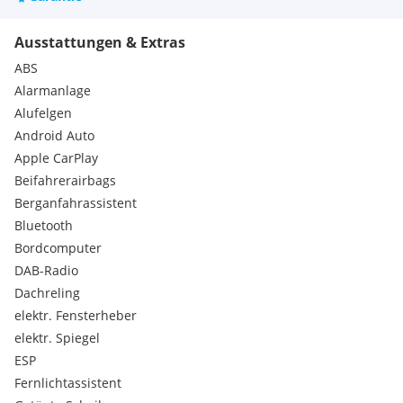
*CONNECT APP*
Ausstattungen & Extras
*FERNLICHTASSISTENT*
ABS
*HEAD UP DISPLAY*
Alarmanlage
Alufelgen
UVM.
Android Auto
Ansprechpartner: Hr. Moser
Apple CarPlay
Beifahrerairbags
Familienunternehmen seit 1971!
Berganfahrassistent
Bluetooth
Gebrauchtwagenkauf auf Nummer sicher!
Bordcomputer
- 12 Monate Gewährleistung !!!
DAB-Radio
Dachreling
-GEBRAUCHTWAGENGARANTIE gegen Aufpreis möglich!!!
elektr. Fensterheber
elektr. Spiegel
- Ankaufstest ÖAMTC oder ARBÖ willkommen! Wir helfen
ESP
Ihnen bei der Organisation.
Fernlichtassistent
- Finanzierung und/oder Versicherung! Sie können zwischen