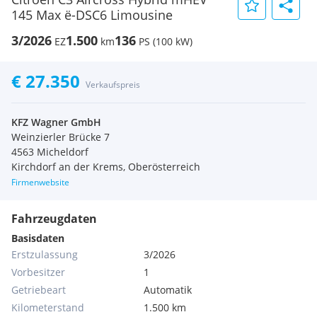
145 Max ë-DSC6 Limousine
3/2026
1.500
136
EZ
km
PS (100 kW)
€ 27.350
Verkaufspreis
KFZ Wagner GmbH
Weinzierler Brücke 7
4563 Micheldorf
Kirchdorf an der Krems, Oberösterreich
Firmenwebsite
Fahrzeugdaten
Basisdaten
Erstzulassung
3/2026
Vorbesitzer
1
Getriebeart
Automatik
Kilometerstand
1.500 km