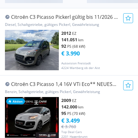
Citroën C3 Picasso Pickerl gültig bis 11/2026 +
4 Monate
Diesel, Schaltgetriebe, gültiges Pickerl, Gewährleistung
2012
EZ
141.051
km
92
PS (68 kW)
€ 3.990
Autovision Freistadt
4224 Wartberg ob der Aist
Citroën C3 Picasso 1,4 16V VTi Eco** NEUES
PICKERL**142...
Benzin, Schaltgetriebe, gültiges Pickerl, Gewährleistung
2009
EZ
Aktion
142.000
km
95
PS (70 kW)
€ 3.499
€ 3.760
Top Deal Cars
2201 Hagenbrunn