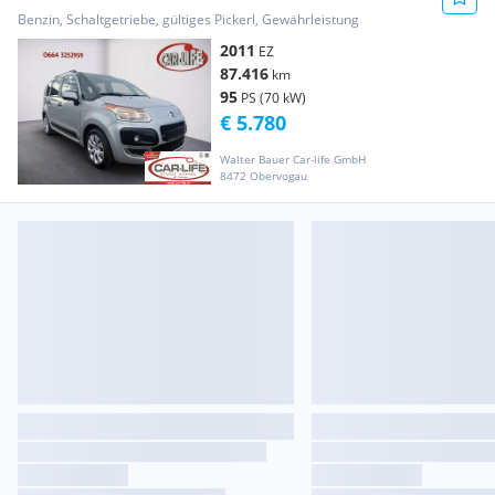
Benzin, Schaltgetriebe, gültiges Pickerl, Gewährleistung
2011
EZ
87.416
km
95
PS (70 kW)
€ 5.780
Walter Bauer Car-life GmbH
8472 Obervogau