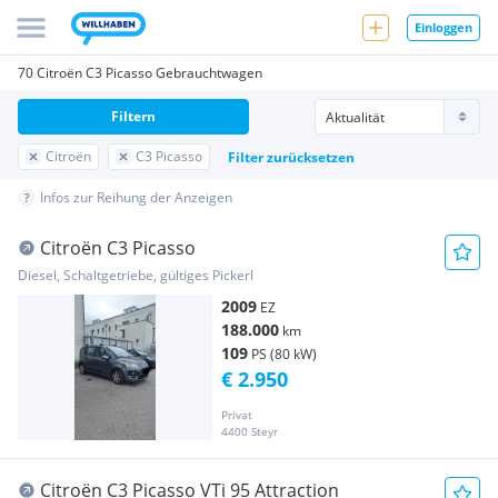
Einloggen
70 Citroën C3 Picasso Gebrauchtwagen
Filtern
Citroën
C3 Picasso
Filter zurücksetzen
Infos zur Reihung der Anzeigen
Citroën C3 Picasso
Diesel, Schaltgetriebe, gültiges Pickerl
2009
EZ
188.000
km
109
PS (80 kW)
€ 2.950
Privat
4400 Steyr
Citroën C3 Picasso VTi 95 Attraction