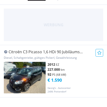
Citroën C3 Picasso 1,6 HDi 90 Jubiläums
Collection
Diesel, Schaltgetriebe, gültiges Pickerl, Gewährleistung
2012
EZ
227.000
km
92
PS (68 kW)
€ 1.590
Georg's - Autocenter
2486 Pottendorf