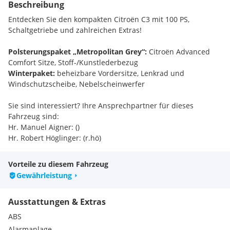
Beschreibung
Entdecken Sie den kompakten Citroën C3 mit 100 PS,
Schaltgetriebe und zahlreichen Extras!
Polsterungspaket „Metropolitan Grey“:
Citroën Advanced
Comfort Sitze, Stoff-/Kunstlederbezug
Winterpaket:
beheizbare Vordersitze, Lenkrad und
Windschutzscheibe, Nebelscheinwerfer
Sie sind interessiert? Ihre Ansprechpartner für dieses
Fahrzeug sind:
Hr. Manuel Aigner: ()
Hr. Robert Höglinger: (r.hö)
Finanzierungsmöglichkeiten über die Stellantis-Bank sowie
Vorteile zu diesem Fahrzeug
Eintausch aller Marken und Modelle. Wir freuen uns, Sie
Gewährleistung
beim größten privaten Stellantis-Händler in Österreich
willkommen zu heißen.
Ausstattungen & Extras
Vorbehaltlich Druck und Schreibfehler
Serienausstattungen:
ABS
Heckscheibenwischer
Alarmanlage