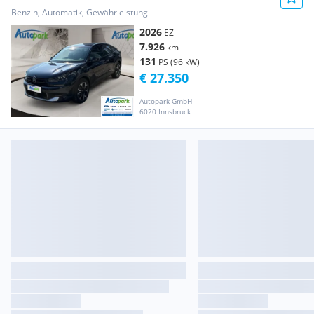
Benzin, Automatik, Gewährleistung
2026
EZ
7.926
km
131
PS (96 kW)
€ 27.350
Autopark GmbH
6020 Innsbruck