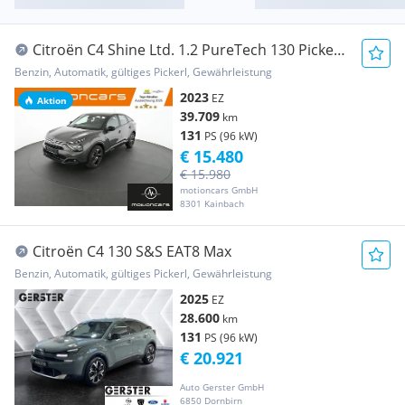
Citroën C4 Shine Ltd. 1.2 PureTech 130 Pickerl
NEU
Benzin, Automatik, gültiges Pickerl, Gewährleistung
2023
EZ
Aktion
39.709
km
131
PS (96 kW)
€ 15.480
€ 15.980
motioncars GmbH
8301 Kainbach
Citroën C4 130 S&S EAT8 Max
Benzin, Automatik, gültiges Pickerl, Gewährleistung
2025
EZ
28.600
km
131
PS (96 kW)
€ 20.921
Auto Gerster GmbH
6850 Dornbirn