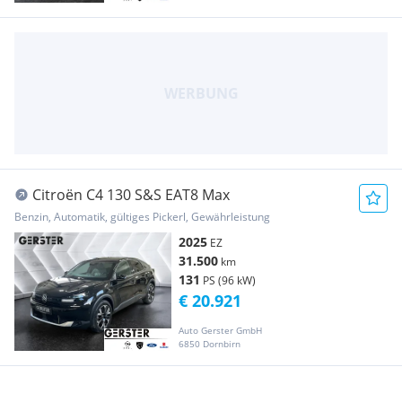
Citroën C4 130 S&S EAT8 Max
Benzin, Automatik, gültiges Pickerl, Gewährleistung
2025
EZ
31.500
km
131
PS (96 kW)
€ 20.921
Auto Gerster GmbH
6850 Dornbirn