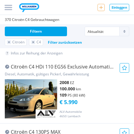
Einloggen
370 Citroën C4 Gebrauchtwagen
Filtern
Citroën
C4
Filter zurücksetzen
Infos zur Reihung der Anzeigen
Citroën C4 HDi 110 EGS6 Exclusive Automatik
1.Besitz
Diesel, Automatik, gültiges Pickerl, Gewährleistung
2008
EZ
100.000
km
109
PS (80 kW)
€ 5.990
ALV-Automobile
4650 Lambach
Citroën C4 130PS MAX