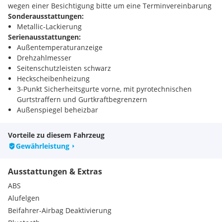
wegen einer Besichtigung bitte um eine Terminvereinbarung
Sonderausstattungen:
Metallic-Lackierung
Serienausstattungen:
Außentemperaturanzeige
Drehzahlmesser
Seitenschutzleisten schwarz
Heckscheibenheizung
3-Punkt Sicherheitsgurte vorne, mit pyrotechnischen
Gurtstraffern und Gurtkraftbegrenzern
Außenspiegel beheizbar
Kofferraumabdeckung
Wartungsanzeige
Vorteile zu diesem Fahrzeug
Handschuhfach, beleuchtet
Gewährleistung
Handschuhfach gekühlt
Kopfstützen vorne höhen-und neigungsverstellbar
Ausstattungen & Extras
Türgriffe außen verchromt
12-Volt Steckdose vorne
ABS
Kopfstützen hinten für alle 3 Sitzplätze, versenkbar
Alufelgen
3-Punkt Sicherheitsgurte hinten (3), mit
Beifahrer-Airbag Deaktivierung
Gurtkraftbegrenzern auf den Außenplätzen