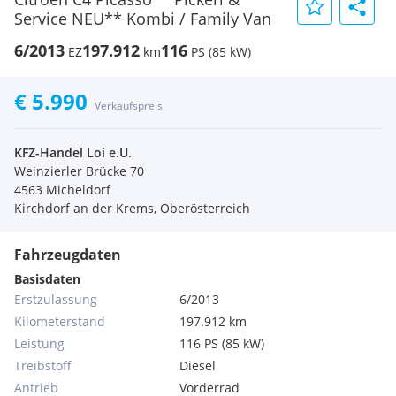
Service NEU** Kombi / Family Van
6/2013
197.912
116
EZ
km
PS (85 kW)
€ 5.990
Verkaufspreis
KFZ-Handel Loi e.U.
Weinzierler Brücke 70
4563 Micheldorf
Kirchdorf an der Krems, Oberösterreich
Fahrzeugdaten
Basisdaten
Erstzulassung
6/2013
Kilometerstand
197.912 km
Leistung
116 PS (85 kW)
Treibstoff
Diesel
Antrieb
Vorderrad