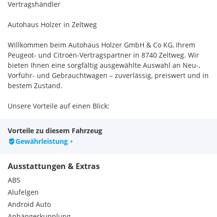
Vertragshändler
Autohaus Holzer in Zeltweg
Willkommen beim Autohaus Holzer GmbH & Co KG, Ihrem
Peugeot- und Citroën-Vertragspartner in 8740 Zeltweg. Wir
bieten Ihnen eine sorgfältig ausgewählte Auswahl an Neu-,
Vorführ- und Gebrauchtwagen – zuverlässig, preiswert und in
bestem Zustand.
Unsere Vorteile auf einen Blick:
• Werkstattgeprüfte Fahrzeuge durch unsere Fachwerkstatt
• Gebrauchtwagengarantie auf Wunsch erhältlich
Vorteile zu diesem Fahrzeug
• Flexible Finanzierung & Leasing über die Stellantis Bank
Gewährleistung
• KFZ - Versicherung
• Inzahlungnahme Ihres bisherigen Fahrzeugs
Ausstattungen & Extras
• Unverbindliche Probefahrt jederzeit möglich
ABS
Ob Peugeot, Citroën oder andere Marken – bei uns finden Sie
Alufelgen
Fahrzeuge, auf die Sie sich verlassen können. Besuchen Sie
Android Auto
uns in Zeltweg oder kontaktieren Sie uns – wir beraten Sie
Anhängerkupplung