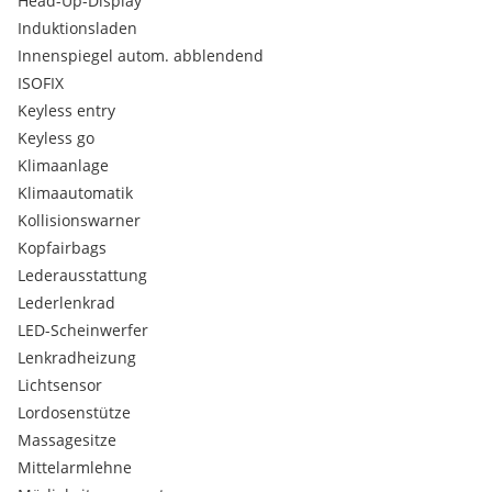
Head-Up-Display
Induktionsladen
Innenspiegel autom. abblendend
ISOFIX
Keyless entry
Keyless go
Klimaanlage
Klimaautomatik
Kollisionswarner
Kopfairbags
Lederausstattung
Lederlenkrad
LED-Scheinwerfer
Lenkradheizung
Lichtsensor
Lordosenstütze
Massagesitze
Mittelarmlehne