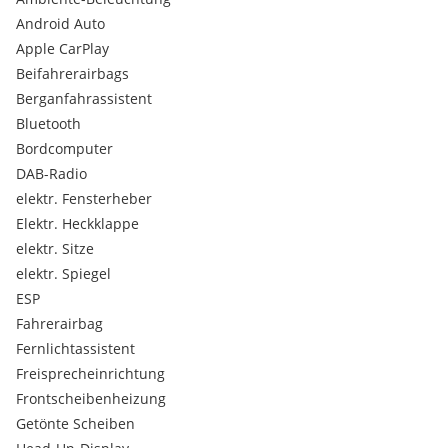
360 Grad Kamera mit Waschanlage
Android Auto
Alu Pedalerie
Apple CarPlay
Ambiente HYPE BLUE
Beifahrerairbags
Audio-System mit MP3-Funktion
Berganfahrassistent
Außenspiegel mit Memoryfunktion und Absenkung im
Rückwärtsgang
Bluetooth
Color Clips Gold Satin
Bordcomputer
LED Leselampen
DAB-Radio
LED Rücklichter "Citroën Light Wings"
elektr. Fensterheber
Rückenlehne in der 2. Reihe verstellbar
Elektr. Heckklappe
Rücksitzbank teilbar 40/20/40
Vinyl Lenkrad schwarz glänzend
elektr. Sitze
Getriebe: 7-Gang Doppelkuplungsgetriebe
elektr. Spiegel
ESP
Fahrerairbag
Fernlichtassistent
Freisprecheinrichtung
Frontscheibenheizung
Getönte Scheiben