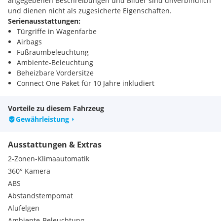
angegebenen Beschreibungen und Bilder sind unverbindlich
und dienen nicht als zugesicherte Eigenschaften.
Serienausstattungen:
Türgriffe in Wagenfarbe
Airbags
Fußraumbeleuchtung
Ambiente-Beleuchtung
Beheizbare Vordersitze
Connect One Paket für 10 Jahre inkludiert
Connect Plus Paket für 12 Monate inkludiert
Garantie 2 Jahre Garantie
Vorteile zu diesem Fahrzeug
Kofferraumboden in Höhe verstellbar
Gewährleistung
Parkbremse, elektrisch
Kabellose Smartphoneaufladung
Ausstattungen & Extras
CITROËN Advanced Comfort Federung
Keyless Entry&Start
2-Zonen-Klimaautomatik
CITROËN Connect Nav
360° Kamera
Sicherheitspaket Plus
ABS
Lenkrad in der Höhe und Länge verstellbar
Abstandstempomat
On-Board Charger 3,7 kW-einphasig
10 Zoll digitales Kombiinstrument
Alufelgen
12V Steckdosen
Ambiente-Beleuchtung