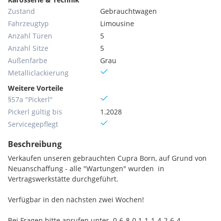
Zustand
Gebrauchtwagen
Fahrzeugtyp
Limousine
Anzahl Türen
5
Anzahl Sitze
5
Außenfarbe
Grau
Metallic­lackierung
Weitere Vorteile
§57a "Pickerl"
Pickerl gültig bis
1.2028
Servicegepflegt
Beschreibung
Verkaufen unseren gebrauchten Cupra Born, auf Grund von
Neuanschaffung - alle "Wartungen" wurden in
Vertragswerkstätte durchgeführt.
Verfügbar in den nächsten zwei Wochen!
Bei Fragen bitte anrufen unter 0-6-8-0 1-1-1-4-2-6-4