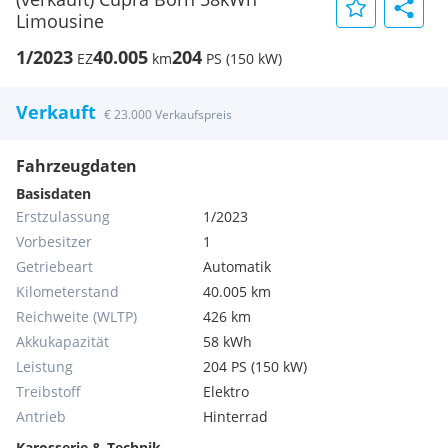
Limousine
1/2023
40.005
204
EZ
km
PS (150 kW)
Verkauft
€ 23.000 Verkaufspreis
Fahrzeugdaten
Basisdaten
Erstzulassung
1/2023
Vorbesitzer
1
Getriebeart
Automatik
Kilometerstand
40.005 km
Reichweite (WLTP)
426 km
Akkukapazität
58 kWh
Leistung
204 PS (150 kW)
Treibstoff
Elektro
Antrieb
Hinterrad
Karosserie & Technik