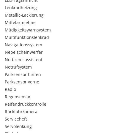
LED-Tagfahrlicht
Lenkradheizung
Metallic-Lackierung
Mittelarmlehne
Müdigkeitswarnsystem
Multifunktionslenkrad
Navigationssystem
Nebelscheinwerfer
Notbremsassistent
Notrufsystem
Parksensor hinten
Parksensor vorne
Radio
Regensensor
Reifendruckkontrolle
Rückfahrkamera
Serviceheft
Servolenkung