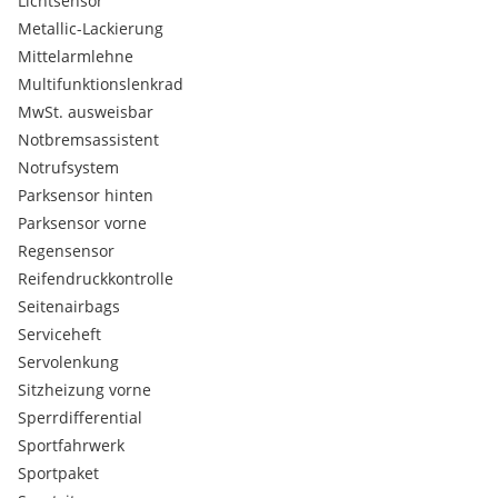
Lichtsensor
Lenkrad höhenverstellbar
Metallic-Lackierung
Scheibenwaschdüsen beheizbar
Mittelarmlehne
Kopfstützen im Fond
Multifunktionslenkrad
Verkehrszeichenerkennung
MwSt. ausweisbar
Müdigkeitserkennung
3-Punktgurte auf allen Sitzplätzen
Notbremsassistent
Außenspiegel beheizbar
Notrufsystem
Dachspoiler
Parksensor hinten
Radio
Parksensor vorne
Sitz-Fahrer höhenverstellbar
Regensensor
geteilte Rückbank
Reifendruckkontrolle
Heckklappe
Seitenairbags
Serviceheft
Servolenkung
Sitzheizung vorne
Sperrdifferential
Sportfahrwerk
Sportpaket