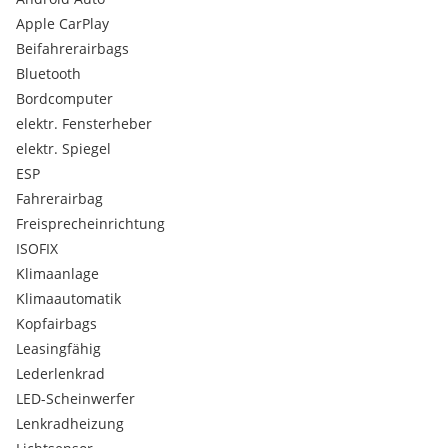
LED-Rückleuchten
Apple CarPlay
Fahrersitz verstellbar
3-Punktautomatikgurte vorne
Beifahrerairbags
3-Punktautomatikgurte hinten
Bluetooth
Außenspiegel verstellbar
Bordcomputer
Sitzbezug Stoff
elektr. Fensterheber
Rücksitzlehne umklappbar
elektr. Spiegel
ASR
ESP
Bremsassistent
Heckscheibenwischer
Fahrerairbag
Ablage- und Staukasten Mittelarmlehne
Freisprecheinrichtung
Außentemperaturanzeige
ISOFIX
Climatronic
Klimaanlage
Dachantenne
Klimaautomatik
Durchladesystem
Energierückgewinnungsanlage / Rekuperation
Kopfairbags
Leselampe
Leasingfähig
Make-up Spiegel beleuchtet
Lederlenkrad
Radnabenabdeckung
LED-Scheinwerfer
Sprachsteuerung
Lenkradheizung
Touchscreen
Kofferraum beleuchtet