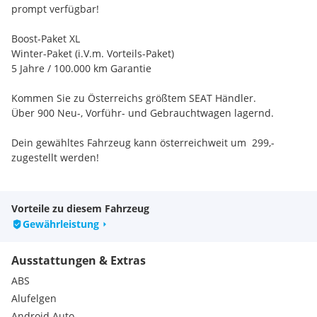
prompt verfügbar!
Boost-Paket XL
Winter-Paket (i.V.m. Vorteils-Paket)
5 Jahre / 100.000 km Garantie
Kommen Sie zu Österreichs größtem SEAT Händler.
Über 900 Neu-, Vorführ- und Gebrauchtwagen lagernd.
Dein gewähltes Fahrzeug kann österreichweit um  299,-
zugestellt werden!
Aufzahlung Moon Power 2Go Komplettset statt 1099.- um
899.-
Vorteile zu diesem Fahrzeug
Gewährleistung
Extras:
Airbag für Beifahrer abschaltbar
Ausstattungen & Extras
Berganfahrhilfe
Coming-Home-Funktion
ABS
Innenspiegel automatisch abblendbar
Alufelgen
EDS
Android Auto