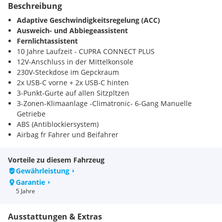
Beschreibung
Adaptive Geschwindigkeitsregelung (ACC)
Ausweich- und Abbiegeassistent
Fernlichtassistent
10 Jahre Laufzeit - CUPRA CONNECT PLUS
12V-Anschluss in der Mittelkonsole
230V-Steckdose im Gepckraum
2x USB-C vorne + 2x USB-C hinten
3-Punkt-Gurte auf allen Sitzpltzen
3-Zonen-Klimaanlage -Climatronic- 6-Gang Manuelle
Getriebe
ABS (Antiblockiersystem)
Airbag fr Fahrer und Beifahrer
Ambientebeleuchtung Tr einfrbig inkl. Handschuhfach
Furaum vorne sowie Mittelkonsole bleuchtet
Vorteile zu diesem Fahrzeug
Auenspiegel elektr. verstell-/beheiz- und anklappbar
Gewährleistung
Auenspiegel in Dark Aluminium
Garantie
Auspuffblende links und rechts in Schwarz
5 Jahre
Bluetooth-Freisprecheinrichtung
Bordwerkzeug
Ausstattungen & Extras
CUPRA Full Link Wi-Fi