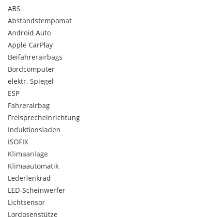
Coming-Home- Leaving-Home-Funktion
ABS
Dachhimmel schwarz
Abstandstempomat
Dachkantenspoiler in Wagenfarbe
Android Auto
Differentialsperre (XDS)
Apple CarPlay
Digitaler Radioempfang (DAB)
Beifahrerairbags
Digitales Cockpit Plus 10
Doppelton-Signalhorn
Bordcomputer
E-Call Notruf
elektr. Spiegel
ESC (Elektronische Stabilisierungskontrolle)
ESP
Einstiegsleisten beleuchtet
Fahrerairbag
Elektronische Handbremse mit Auto-Hold
Freisprecheinrichtung
Felgen Alu 18 Zoll GARBI
Fensterheber elektrisch vorne und hinten
Induktionsladen
Fensterschachtleisten Schwarz glnzend
ISOFIX
Front Assist inkl. City-Notbremsassistent und
Klimaanlage
vorausschauenden Fugnger- und
Klimaautomatik
Radfahrerschutzmanahm
Lederlenkrad
Gepckraumabdeckung
Gurt-Anschnallkontrolle auf allen Sitzpltzen
LED-Scheinwerfer
Haltegriffe am Dachhimmel (ausgenommen Fahrer)
Lichtsensor
Heckscheiben Wisch-/Waschanlage
Lordosenstütze