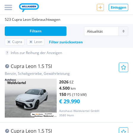
Einloggen
523 Cupra Leon Gebrauchtwagen
Filtern
Cupra
Leon
Filter zurücksetzen
Infos zur Reihung der Anzeigen
Cupra Leon 1.5 TSI
Benzin, Schaltgetriebe, Gewährleistung
2026
EZ
4.500
km
150
PS (110 kW)
€ 29.990
Autohaus Waldviertel GmbH
3580 Horn
Cupra Leon 1.5 TSI