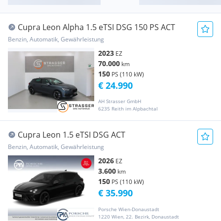
Cupra Leon Alpha 1.5 eTSI DSG 150 PS ACT
Benzin, Automatik, Gewährleistung
2023
EZ
70.000
km
150
PS (110 kW)
€ 24.990
AH Strasser GmbH
6235 Reith im Alpbachtal
Cupra Leon 1.5 eTSI DSG ACT
Benzin, Automatik, Gewährleistung
2026
EZ
3.600
km
150
PS (110 kW)
€ 35.990
Porsche Wien-Donaustadt
1220 Wien, 22. Bezirk, Donaustadt