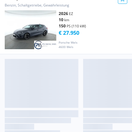
Benzin, Schaltgetriebe, Gewährleistung
2026
EZ
10
km
150
PS (110 kW)
€ 27.950
Porsche Wels
4600 Wels