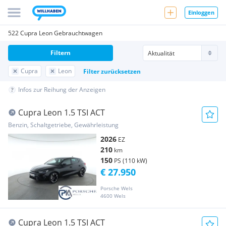
Einloggen
522 Cupra Leon Gebrauchtwagen
Filtern
Cupra
Leon
Filter zurücksetzen
Infos zur Reihung der Anzeigen
Cupra Leon 1.5 TSI ACT
Benzin, Schaltgetriebe, Gewährleistung
2026
EZ
210
km
150
PS (110 kW)
€ 27.950
Porsche Wels
4600 Wels
Cupra Leon 1.5 TSI ACT