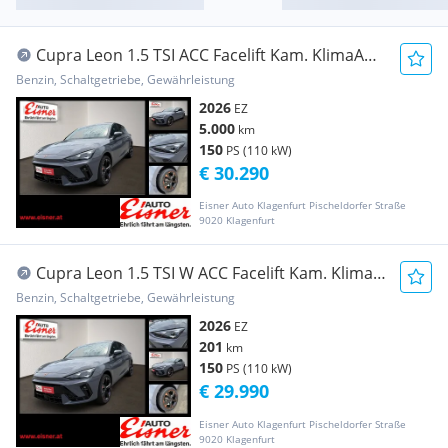
Cupra Leon 1.5 TSI ACC Facelift Kam. KlimaA
LED Navi
Benzin, Schaltgetriebe, Gewährleistung
2026
EZ
5.000
km
150
PS (110 kW)
€ 30.290
Eisner Auto Klagenfurt Pischeldorfer Straße
9020 Klagenfurt
Cupra Leon 1.5 TSI W ACC Facelift Kam. KlimaA
LED Navi
Benzin, Schaltgetriebe, Gewährleistung
2026
EZ
201
km
150
PS (110 kW)
€ 29.990
Eisner Auto Klagenfurt Pischeldorfer Straße
9020 Klagenfurt