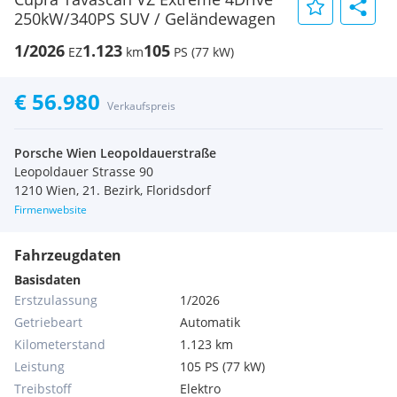
250kW/340PS SUV / Geländewagen
1/2026
1.123
105
EZ
km
PS (77 kW)
€ 56.980
Verkaufspreis
Porsche Wien Leopoldauerstraße
Leopoldauer Strasse 90
1210 Wien, 21. Bezirk, Floridsdorf
Firmenwebsite
Fahrzeugdaten
Basisdaten
Erstzulassung
1/2026
Getriebeart
Automatik
Kilometerstand
1.123 km
Leistung
105 PS (77 kW)
Treibstoff
Elektro