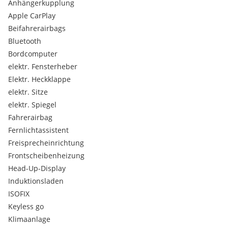
Climatronic
Anhängerkupplung
Dachhimmel schwarz
Apple CarPlay
Diebstahlwarnanlage
Beifahrerairbags
Sprachsteuerung
Bluetooth
Verkehrszeichenerkennung
Bordcomputer
Müdigkeitserkennung
Außenspiegel beheizbar
elektr. Fensterheber
Leuchtweitenregulierung
Elektr. Heckklappe
Seitenfenster ab B-Säule abgedunkelt
elektr. Sitze
Radio
elektr. Spiegel
DAB-Radio
Fahrerairbag
Sitz-Fahrer höhenverstellbar
Sitz-Fahrer & Beifahrer höhenverstellbar
Fernlichtassistent
geteilte Rückbank
Freisprecheinrichtung
Ladeboden variabel
Frontscheibenheizung
Head-Up-Display
Induktionsladen
ISOFIX
Keyless go
Klimaanlage