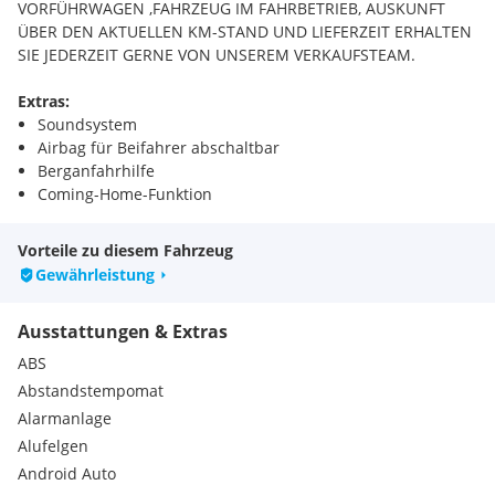
VORFÜHRWAGEN ,FAHRZEUG IM FAHRBETRIEB, AUSKUNFT
ÜBER DEN AKTUELLEN KM-STAND UND LIEFERZEIT ERHALTEN
SIE JEDERZEIT GERNE VON UNSEREM VERKAUFSTEAM.
Extras:
Soundsystem
Airbag für Beifahrer abschaltbar
Berganfahrhilfe
Coming-Home-Funktion
Innenspiegel automatisch abblendbar
LED-Rückleuchten
Vorteile zu diesem Fahrzeug
Fahrersitz verstellbar
Gewährleistung
3-Punktautomatikgurte vorne
3-Punktautomatikgurte hinten
Ausstattungen & Extras
Außenspiegel verstellbar
Beifahrersitz höhenverstellbar
ABS
Rücksitzlehne umklappbar
Abstandstempomat
Matrix LED-Scheinwerfer
Alarmanlage
Heckscheibenwischer
Alufelgen
360° Kamera
Anhängerkupplung Vorbereitung
Android Auto