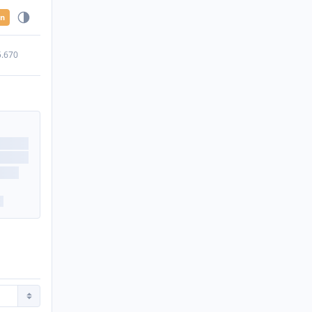
en
5.670