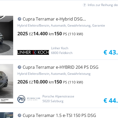
Infos zur Reihung d
Cupra Terramar e-Hybrid DSG
''DYNAMICA+20''+HEADUP''
Hybrid Elektro/Benzin, Automatik, Gewährleistung, Garantie
2025
14.400
150
EZ
km
PS (110 kW)
Linher Koch
€ 43
6800 Feldkirch
Cupra Terramar e-HYBRID 204 PS DSG
Hybrid Elektro/Benzin, Automatik, Gewährleistung
2026
10.000
150
EZ
km
PS (110 kW)
Porsche Alpenstrasse
€ 44
5020 Salzburg
Cupra Terramar 1.5 e-TSI 150 PS DSG