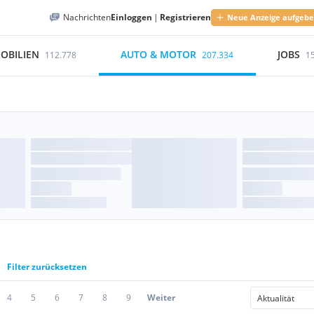
Nachrichten
Einloggen
|
Registrieren
Neue Anzeige aufgeb
OBILIEN
AUTO & MOTOR
JOBS
112.778
207.334
1
Filter zurücksetzen
4
5
6
7
8
9
Weiter