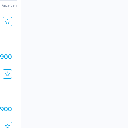
er Anzeigen
.900
.900