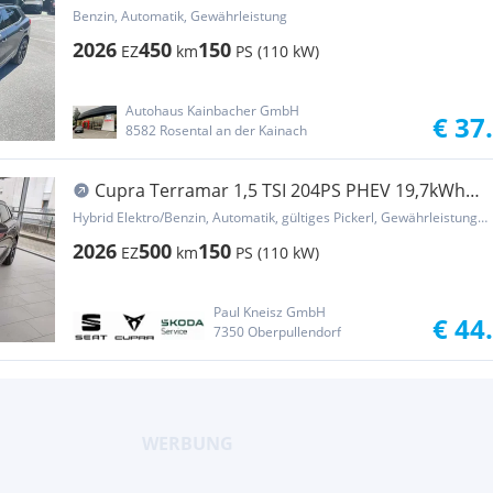
Benzin, Automatik, Gewährleistung
2026
450
150
EZ
km
PS (110 kW)
Autohaus Kainbacher GmbH
€ 37
8582 Rosental an der Kainach
Cupra Terramar 1,5 TSI 204PS PHEV 19,7kWh
Cupra DSG
Hybrid Elektro/Benzin, Automatik, gültiges Pickerl, Gewährleistung, Garantie
2026
500
150
EZ
km
PS (110 kW)
Paul Kneisz GmbH
€ 44
7350 Oberpullendorf