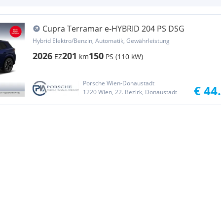
Cupra Terramar e-HYBRID 204 PS DSG
Hybrid Elektro/Benzin, Automatik, Gewährleistung
2026
201
150
EZ
km
PS (110 kW)
Porsche Wien-Donaustadt
€ 44
1220 Wien, 22. Bezirk, Donaustadt