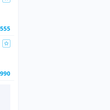
.555
.990