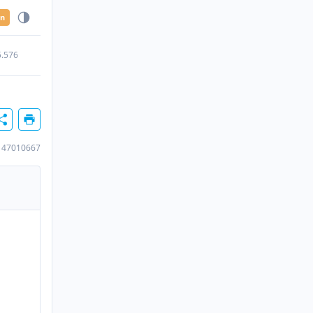
en
5.576
147010667
n