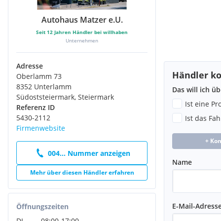
Autohaus Matzer e.U.
Seit
12
Jahren Händler bei willhaben
Unternehmen
Adresse
Händler ko
Oberlamm 73
8352 Unterlamm
Das will ich ü
Südoststeiermark, Steiermark
Ist eine P
Referenz ID
5430-2112
Ist das Fa
Firmenwebsite
+ Ko
004... Nummer anzeigen
Name
Mehr über diesen Händler erfahren
E-Mail-Adress
Öffnungszeiten
DI
08:00
-
17:00