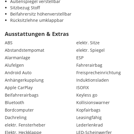
Außenspiegel verstellbar
Sitzbezug Stoff
Beifahrersitz höhenverstellbar
Rücksitzlehne umklappbar
Bremsassistent
Heckscheibenwischer
Ausstattungen & Extras
Climatronic
ABS
elektr. Sitze
Dachhimmel schwarz
Abstandstempomat
elektr. Spiegel
Durchladesystem
Alarmanlage
ESP
Sprachsteuerung
Tire Mobility Set Reifendichtmittel und Kompressor
Alufelgen
Fahrerairbag
Kopfstützen im Fond
Android Auto
Freisprecheinrichtung
Verkehrszeichenerkennung
Anhängerkupplung
Induktionsladen
Müdigkeitserkennung
Apple CarPlay
ISOFIX
Drehzahlmesser
Beifahrerairbags
Keyless go
Außenspiegel beheizbar
Leuchtweitenregulierung
Bluetooth
Kollisionswarner
Heckspoiler
Bordcomputer
Kopfairbags
Seitenfenster ab B-Säule abgedunkelt
Dachreling
Leasingfähig
Radio
elektr. Fensterheber
Lederlenkrad
Sitz-Fahrer höhenverstellbar
Elektr. Heckklappe
LED-Scheinwerfer
geteilte Rückbank