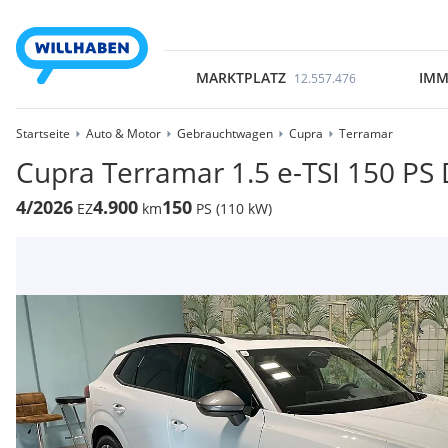
MARKTPLATZ
IMM
12.557.476
Startseite
Auto & Motor
Gebrauchtwagen
Cupra
Terramar
Cupra Terramar 1.5 e-TSI 150 P
4/2026
4.900
150
EZ
km
PS (110 kW)