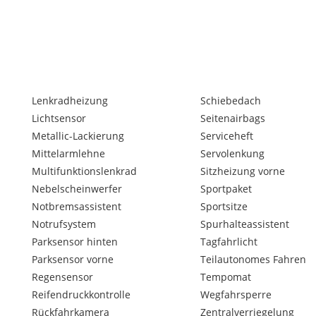
Lenkradheizung
Schiebedach
Lichtsensor
Seitenairbags
Metallic-Lackierung
Serviceheft
Mittelarmlehne
Servolenkung
Multifunktionslenkrad
Sitzheizung vorne
Nebelscheinwerfer
Sportpaket
Notbremsassistent
Sportsitze
Notrufsystem
Spurhalteassistent
Parksensor hinten
Tagfahrlicht
Parksensor vorne
Teilautonomes Fahren
Regensensor
Tempomat
Reifendruckkontrolle
Wegfahrsperre
Rückfahrkamera
Zentralverriegelung