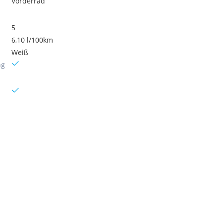
Vorderrad
5
6,10 l/100km
Weiß
ng