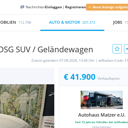
Nachrichten
Einloggen
|
Registrieren
Neue Anzeige aufgeb
OBILIEN
AUTO & MOTOR
JOBS
112.798
207.373
1
S DSG SUV / Geländewagen
Zuletzt geändert:
07.08.2026, 13:46 Uhr
|
willhaben-Code:
2
€ 41.900
Verkaufspreis
Autohaus Matzer e.U.
Seit
12
Jahren Händler bei willhabe
Unternehmen