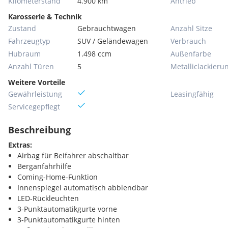
Kilometerstand
4.900 km
Antrieb
Karosserie & Technik
Zustand
Gebrauchtwagen
Anzahl Sitze
Fahrzeugtyp
SUV / Geländewagen
Verbrauch
Hubraum
1.498 ccm
Außenfarbe
Anzahl Türen
5
Metallic­lackieru
Weitere Vorteile
Gewährleistung
Leasingfähig
Servicegepflegt
Beschreibung
Extras:
Airbag für Beifahrer abschaltbar
Berganfahrhilfe
Coming-Home-Funktion
Innenspiegel automatisch abblendbar
LED-Rückleuchten
3-Punktautomatikgurte vorne
3-Punktautomatikgurte hinten