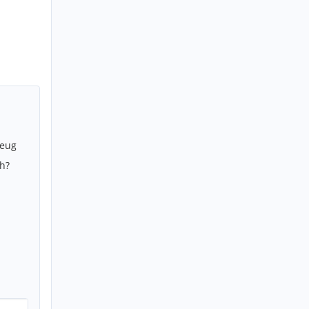
zeug
h?