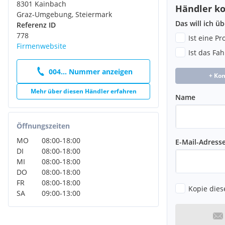
Die ausgeschriebenen Daten (z.B. Serienausstattung) sind Anga
8301 Kainbach
Händler ko
Importeuren bzw. Angaben von Eurotax. Die Fahrzeugbeschreibu
Graz-Umgebung, Steiermark
Gewährleistung im kaufrechtlichen Sinne dar und dient lediglic
Das will ich ü
Referenz ID
Identifizierung des Fahrzeuges. Die angegebenen Beschreibung
778
Ist eine P
unverbindlich und dienen nicht als zugesicherte Eigenschaften
Firmenwebsite
Ist das Fa
für Tipp- und Datenübermittlungsfehler keine Haftung und/ode
Fahrzeugeigenschaften sind gegeben falls gesondert vor Ort zu
004... Nummer anzeigen
sind einzig und allein die Vereinbarungen im Kaufvertrag. Der 
+ Ko
Schreibfehler und Irrtümer sind vorbehalten!
Mehr über diesen Händler erfahren
Name
Öffnungszeiten
MO
08:00
-
18:00
E-Mail-Adress
DI
08:00
-
18:00
MI
08:00
-
18:00
DO
08:00
-
18:00
FR
08:00
-
18:00
Kopie dies
SA
09:00
-
13:00