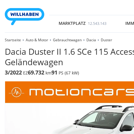
MARKTPLATZ
IMM
12.543.143
Startseite
Auto & Motor
Gebrauchtwagen
Dacia
Duster
Dacia Duster II 1.6 SCe 115 Acce
Geländewagen
3/2022
69.732
91
EZ
km
PS (67 kW)