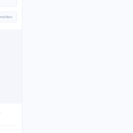
 melden
n