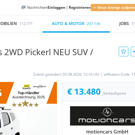
Nachrichten
Einloggen
|
Registrieren
Neue Anzeige aufgeb
OBILIEN
AUTO & MOTOR
JOBS
112.771
207.136
1
ss 2WD Pickerl NEU SUV /
Zuletzt geändert:
05.08.2026, 12:10 Uhr
|
willhaben-Code:
1
€ 13.480
Verkaufspreis
motioncars GmbH