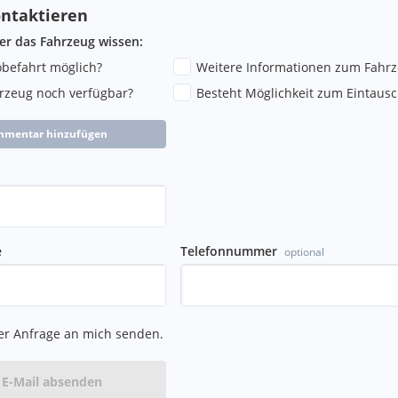
ben von Herstellern und
ntaktieren
ng stellt keine
h der allgemeinen
ber das Fahrzeug wissen:
en und Bilder sind
robefahrt möglich?
Weitere Informationen zum Fahr
. Der Verkäufer übernimmt
hrzeug noch verfügbar?
Besteht Möglichkeit zum Eintausc
r Gewährleistung. Die
 prüfen. Rechtlich wirksam
Zwischenverkauf,
mmentar hinzufügen
e
Telefonnummer
optional
er Anfrage an mich senden.
E-Mail absenden