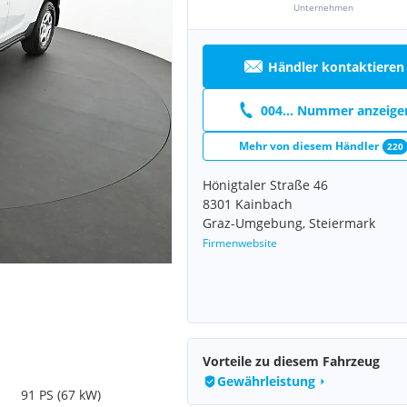
Unternehmen
Händler kontaktieren
004... Nummer anzeige
Mehr von diesem Händler
220
Hönigtaler Straße 46
8301 Kainbach
Graz-Umgebung, Steiermark
Firmenwebsite
Vorteile zu diesem Fahrzeug
Gewährleistung
91 PS (67 kW)