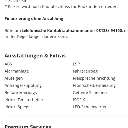
* 74.732 km
* Pickerl wird nach Kaufabschluss für Endkunden erneuert
Finanzierung ohne Anzahlung
Bitte um
telefonische Kontaktaufnahme unter 03133/ 94100
, d
in der Regel länger dauern kann.
Motor & Antrieb
Antischlupfregelung (ASR)
Ausstattungen & Extras
Antriebsart: Frontantrieb
ABS
ESP
Getriebe 5-Gang
Alarmanlage
Fahrerairbag
Servolenkung elektrisch
Alufelgen
Freisprecheinrichtung
Start/Stop-Anlage
Anhängerkupplung
Frontscheibenheizung
Sicherheit
Beifahrerairbags
Getönte Scheiben
Airbag Beifahrerseite
elektr. Fensterheber
ISOFIX
Airbag Beifahrerseite abschaltbar
elektr. Spiegel
LED-Scheinwerfer
Airbag Fahrerseite
Anti-Blockier-System (ABS)
Bremsassistent
Premium Services
Elektron. Stabilitäts-Programm (ESP)