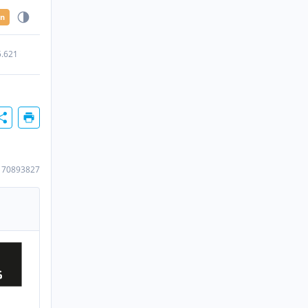
en
5.621
170893827