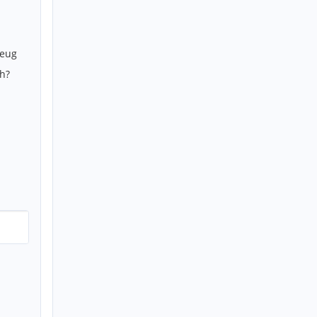
zeug
h?