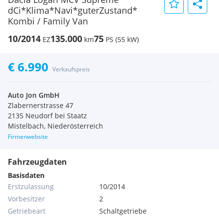
dCi*Klima*Navi*guterZustand*
Kombi / Family Van
10/2014
135.000
75
EZ
km
PS (55 kW)
€ 6.990
Verkaufspreis
Auto Jon GmbH
Zlabernerstrasse 47
2135 Neudorf bei Staatz
Mistelbach, Niederösterreich
Firmenwebsite
Fahrzeugdaten
Basisdaten
Erstzulassung
10/2014
Vorbesitzer
2
Getriebeart
Schaltgetriebe