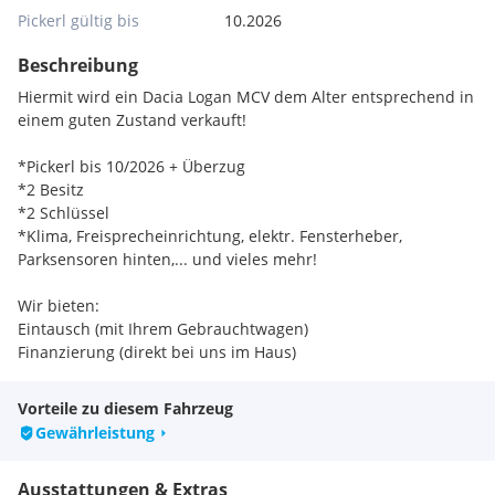
Pickerl gültig bis
10.2026
Beschreibung
Hiermit wird ein Dacia Logan MCV dem Alter entsprechend in
einem guten Zustand verkauft!
*Pickerl bis 10/2026 + Überzug
*2 Besitz
*2 Schlüssel
*Klima, Freisprecheinrichtung, elektr. Fensterheber,
Parksensoren hinten,... und vieles mehr!
Wir bieten:
Eintausch (mit Ihrem Gebrauchtwagen)
Finanzierung (direkt bei uns im Haus)
Zustellung Österreich weit
Vorteile zu diesem Fahrzeug
Einfach anrufen und einen Termin vereinbaren!
Gewährleistung
Achtung:
Ausstattungen & Extras
Wir haben zwei Standorte. Für eine Besichtigung oder