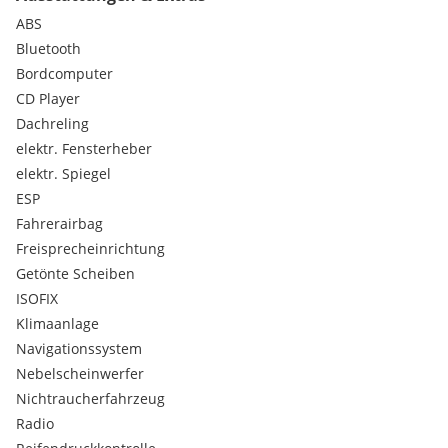
Probefahrt ist eine telefonische Kontaktaufnahme erwünscht.
ABS
Bluetooth
*Irrtümer, Zwischenverkauf und Eingabefehler vorbehalten*
Bordcomputer
CD Player
Auch an Sonn- und Feiertagen!
Dachreling
elektr. Fensterheber
elektr. Spiegel
ESP
Fahrerairbag
Freisprecheinrichtung
Getönte Scheiben
ISOFIX
Klimaanlage
Navigationssystem
Nebelscheinwerfer
Nichtraucherfahrzeug
Radio