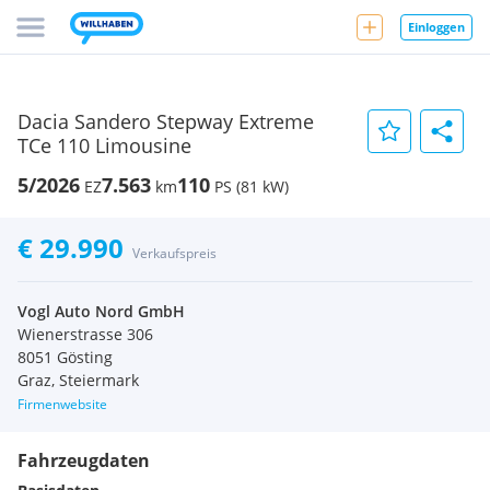
Einloggen
Dacia Sandero Stepway Extreme
TCe 110 Limousine
5/2026
7.563
110
EZ
km
PS (81 kW)
€ 29.990
Verkaufspreis
Vogl Auto Nord GmbH
Wienerstrasse 306
8051 Gösting
Graz, Steiermark
Firmenwebsite
Fahrzeugdaten