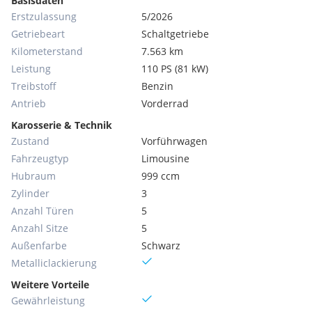
Basisdaten
Erstzulassung
5/2026
Getriebeart
Schaltgetriebe
Kilometerstand
7.563 km
Leistung
110 PS (81 kW)
Treibstoff
Benzin
Antrieb
Vorderrad
Karosserie & Technik
Zustand
Vorführwagen
Fahrzeugtyp
Limousine
Hubraum
999 ccm
Zylinder
3
Anzahl Türen
5
Anzahl Sitze
5
Außenfarbe
Schwarz
Metallic­lackierung
Weitere Vorteile
Gewährleistung