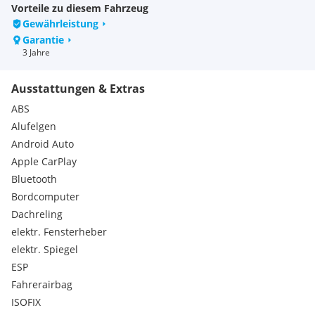
- Günstige Finanzierungs- u. Versicherungsangebote auch
Vorteile zu diesem Fahrzeug
ohne Anzahlung
Gewährleistung
Garantie
Extras:
3 Jahre
Metallic
Ausstattungen & Extras
ABS
Alufelgen
Android Auto
Apple CarPlay
Bluetooth
Bordcomputer
Dachreling
elektr. Fensterheber
elektr. Spiegel
ESP
Fahrerairbag
ISOFIX