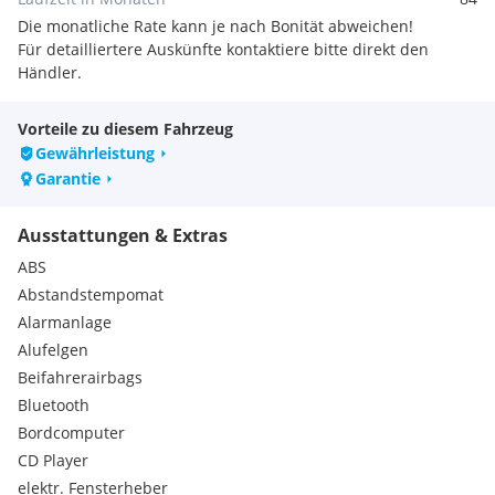
Bremse vorne NEU!
Die monatliche Rate kann je nach Bonität abweichen!
Reifen NEU!
Für detailliertere Auskünfte kontaktiere bitte direkt den
Erstauslieferung Deutschland! Kein Ostimport oder
Händler.
ähnliches!
GARANTIERT UNFALLFREI!
Nova und Steuern bereits entrichtet!
Vorteile zu diesem Fahrzeug
ANMELDEFERTIG!
Gewährleistung
Eine Hellcat in dieser wunderschönen Ausführung und in
Garantie
diesem Traumzustand ist einzigartig in Österreich!
Werterhalt - Wertsteigerung garantiert!
Ausstattungen & Extras
Besichtigung und Verkauf nur nach Terminvereinbarung!
ABS
Eintausch und Individuelle Finanzierung auch ohne
Abstandstempomat
Anzahlung möglich!
Alarmanlage
Extras:
Alufelgen
Fahrzeug verfügt über Vollausstattung!
Beifahrerairbags
Harman Kardon Soundsystem
Abstandstempomat
Bluetooth
Vollleder Sportsitze inkl. Sitzheizung und Sitzkühlung!
Bordcomputer
SRT Performance Heckspoiler
CD Player
Devils Rim Alufelgen
elektr. Fensterheber