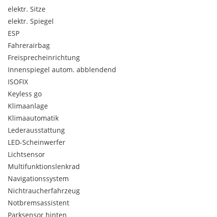
Eine originale 5. Felge ist vorhanden! (Neu)
elektr. Sitze
.
elektr. Spiegel
ESP
Fahrerairbag
Freisprecheinrichtung
Innenspiegel autom. abblendend
ISOFIX
Keyless go
Klimaanlage
Klimaautomatik
Lederausstattung
LED-Scheinwerfer
Lichtsensor
Multifunktionslenkrad
Navigationssystem
Nichtraucherfahrzeug
Notbremsassistent
Parksensor hinten