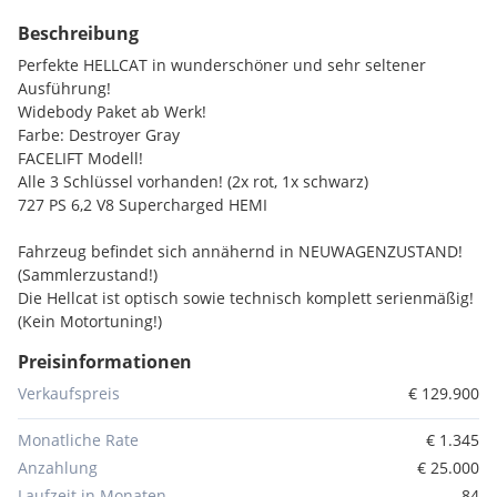
Beschreibung
Perfekte HELLCAT in wunderschöner und sehr seltener
Ausführung!
Widebody Paket ab Werk!
Farbe: Destroyer Gray
FACELIFT Modell!
Alle 3 Schlüssel vorhanden! (2x rot, 1x schwarz)
727 PS 6,2 V8 Supercharged HEMI
Fahrzeug befindet sich annähernd in NEUWAGENZUSTAND!
(Sammlerzustand!)
Die Hellcat ist optisch sowie technisch komplett serienmäßig!
(Kein Motortuning!)
Lediglich eine NAP Klappenauspuffanlage wurde montiert!
Preisinformationen
KEINE RENNSTRECKE! KEINE RACE STARTS! KEINE BURNOUTS!
Fahrzeug wurde immer bestens gewartet und gepflegt!
Verkaufspreis
€ 129.900
Seriöser Vorbesitz! Vollständige Fahrzeughistorie vorhanden!
Aktuell ist die Hellcat professionell KERAMIKVERSIEGELT!
Monatliche Rate
€ 1.345
Großes Service NEU!
Anzahlung
€ 25.000
Pickerl NEU! (Ohne Mängel)
Laufzeit in Monaten
84