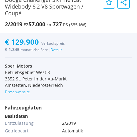
Widebody 6,2 V8 Sportwagen /
Coupé
2/2019
57.000
727
EZ
km
PS (535 kW)
€ 129.900
Verkaufspreis
€ 1.345
|
monatliche Rate
Details
Sperl Motors
Betriebsgebiet West 8
3352 St. Peter in der Au-Markt
Amstetten, Niederösterreich
Firmenwebsite
Fahrzeugdaten
Basisdaten
Erstzulassung
2/2019
Getriebeart
Automatik