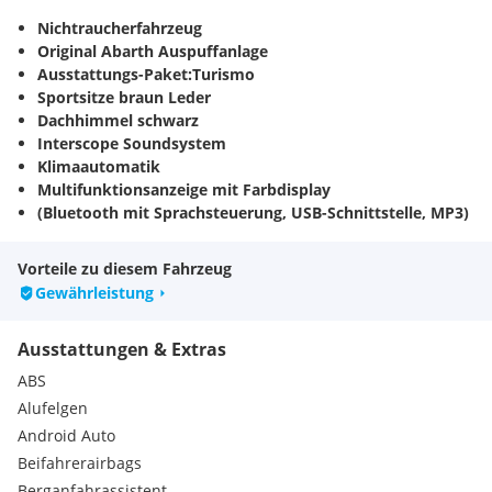
Nichtraucherfahrzeug
Original Abarth Auspuffanlage
Ausstattungs-Paket:Turismo
Sportsitze braun Leder
Dachhimmel schwarz
Interscope Soundsystem
Klimaautomatik
Multifunktionsanzeige mit Farbdisplay
(Bluetooth mit Sprachsteuerung, USB-Schnittstelle, MP3)
USB/AUX/Bluetooth
Lenkrad /Leder) mit Multifunktion
Vorteile zu diesem Fahrzeug
Bordcomputer
Gewährleistung
Anzeigeinstrumente Sportdesign
Ladedruckanzeige
Ausstattungen & Extras
elektr. Fenster
Außenspiegel elektr. und beheizt
ABS
Lenkrad Sport mit Multifunktion
Alufelgen
Lenksäule (Lenkrad) höhenverstellbar
Android Auto
Schalt-/Wählhebelgriff Leder
Beifahrerairbags
Isofix-Aufnahmen für Kindersitz an Rücksitz
Rücksitz geteilt / klappbar
Berganfahrassistent