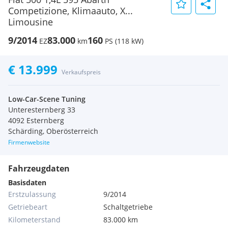
Competizione, Klimaauto, X...
Limousine
9/2014
83.000
160
EZ
km
PS (118 kW)
€ 13.999
Verkaufspreis
Low-Car-Scene Tuning
Unteresternberg 33
4092 Esternberg
Schärding, Oberösterreich
Firmenwebsite
Fahrzeugdaten
Basisdaten
Erstzulassung
9/2014
Getriebeart
Schaltgetriebe
Kilometerstand
83.000 km