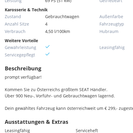
Leistung
69 PS (51 kW)
Getriebeart
Karosserie & Technik
Zustand
Gebrauchtwagen
Außenfarbe
Anzahl Sitze
4
Fahrzeugtyp
Verbrauch
4,50 l/100km
Hubraum
Weitere Vorteile
Gewährleistung
Leasingfähig
Servicegepflegt
Beschreibung
prompt verfügbar!
Kommen Sie zu Österreichs größtem SEAT Händler.
Über 900 Neu-, Vorführ- und Gebrauchtwagen lagernd.
Dein gewähltes Fahrzeug kann österreichweit um € 299,- zugeste
Ausstattungen & Extras
Leasingfähig
Serviceheft