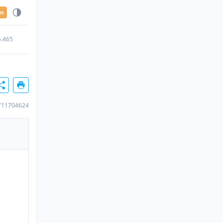
en
5.465
711704624
n