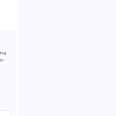
zeug
h?