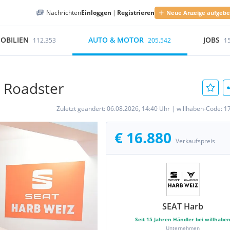
Nachrichten
Einloggen
|
Registrieren
Neue Anzeige aufgeb
OBILIEN
AUTO & MOTOR
JOBS
112.353
205.542
1
/ Roadster
Zuletzt geändert:
06.08.2026, 14:40 Uhr
|
willhaben-Code:
1
€ 16.880
Verkaufspreis
SEAT Harb
Seit
15
Jahren Händler bei willhabe
Unternehmen