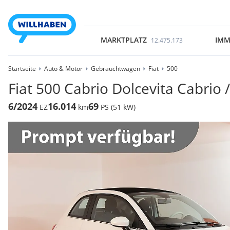
MARKTPLATZ
IMM
12.475.173
Startseite
Auto & Motor
Gebrauchtwagen
Fiat
500
Fiat 500 Cabrio Dolcevita Cabrio 
6/2024
16.014
69
EZ
km
PS (51 kW)