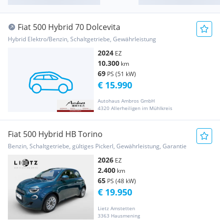
Fiat 500 Hybrid 70 Dolcevita
Hybrid Elektro/Benzin, Schaltgetriebe, Gewährleistung
2024
EZ
10.300
km
69
PS (51 kW)
€ 15.990
Autohaus Ambros GmbH
4320 Allerheiligen im Mühlkreis
Fiat 500 Hybrid HB Torino
Benzin, Schaltgetriebe, gültiges Pickerl, Gewährleistung, Garantie
2026
EZ
2.400
km
65
PS (48 kW)
€ 19.950
Lietz Amstetten
3363 Hausmening