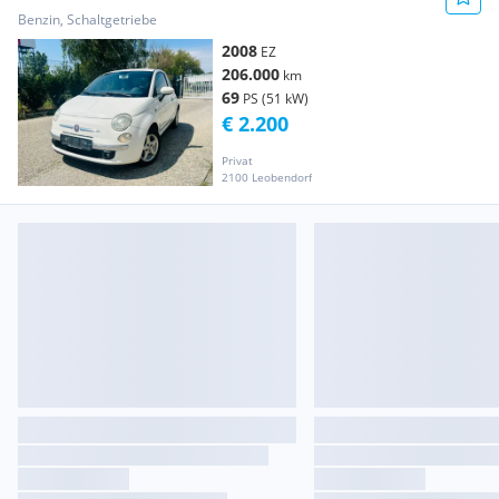
Benzin, Schaltgetriebe
2008
EZ
206.000
km
69
PS (51 kW)
€ 2.200
Privat
2100 Leobendorf