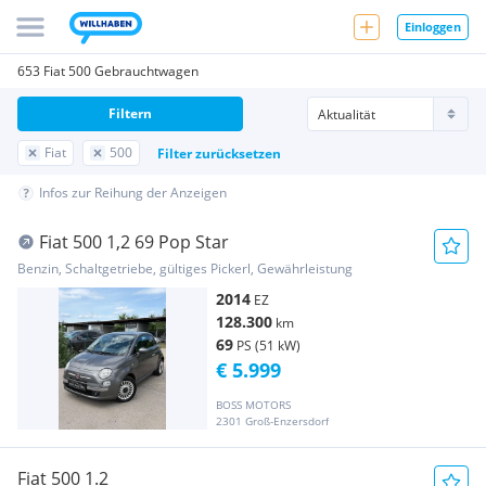
Einloggen
653 Fiat 500 Gebrauchtwagen
Filtern
Fiat
500
Filter zurücksetzen
Infos zur Reihung der Anzeigen
Fiat 500 1,2 69 Pop Star
Benzin, Schaltgetriebe, gültiges Pickerl, Gewährleistung
2014
EZ
128.300
km
69
PS (51 kW)
€ 5.999
BOSS MOTORS
2301 Groß-Enzersdorf
Fiat 500 1.2