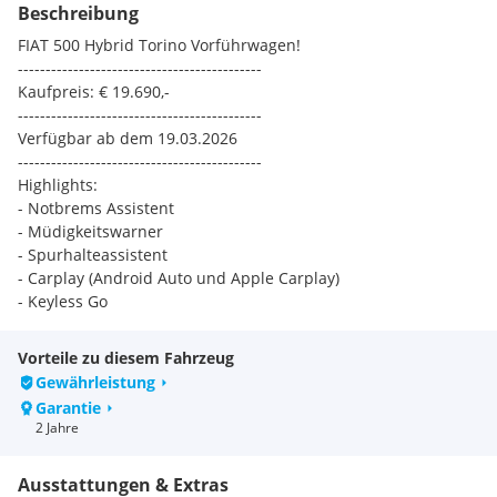
Beschreibung
FIAT 500 Hybrid Torino Vorführwagen!
--------------------------------------------
Kaufpreis: € 19.690,-
--------------------------------------------
Verfügbar ab dem 19.03.2026
--------------------------------------------
Highlights:
- Notbrems Assistent
- Müdigkeitswarner
- Spurhalteassistent
- Carplay (Android Auto und Apple Carplay)
- Keyless Go
- Voll LED Scheinwerfer
- Verkehrszeicheninformation
Vorteile zu diesem Fahrzeug
- uvm.
Gewährleistung
Garantie
Für weitere Fragen wenden Sie sich bitte an:
2 Jahre
Herrn Ferdin 0732 757066-17
Herrn Bindreiter 0732 757066-16
Ausstattungen & Extras