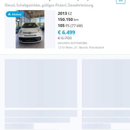
Diesel, Schaltgetriebe, gültiges Pickerl, Gewährleistung
2013
EZ
Aktion
150.150
km
105
PS (77 kW)
€ 6.499
€ 6.700
GOLDEN AUTOMOBIL
1210 Wien, 21. Bezirk, Floridsdorf