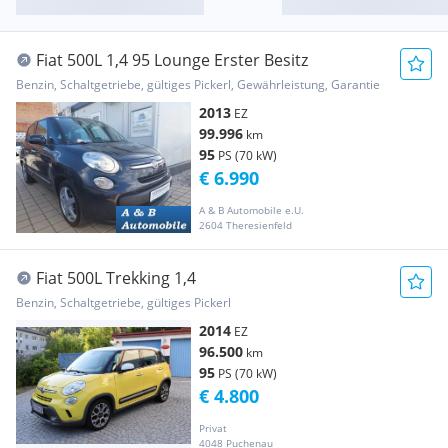
Fiat 500L 1,4 95 Lounge Erster Besitz
Benzin, Schaltgetriebe, gültiges Pickerl, Gewährleistung, Garantie
2013
EZ
99.996
km
95
PS (70 kW)
€ 6.990
A & B Automobile e.U.
2604 Theresienfeld
Fiat 500L Trekking 1,4
Benzin, Schaltgetriebe, gültiges Pickerl
2014
EZ
96.500
km
95
PS (70 kW)
€ 4.800
Privat
4048 Puchenau