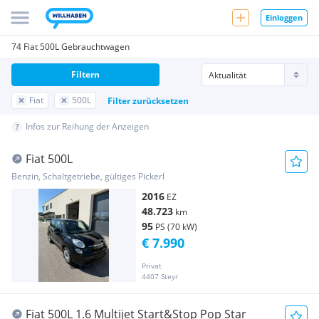
Einloggen
74 Fiat 500L Gebrauchtwagen
Filtern
Fiat
500L
Filter zurücksetzen
Infos zur Reihung der Anzeigen
Fiat 500L
Benzin, Schaltgetriebe, gültiges Pickerl
2016
EZ
48.723
km
95
PS (70 kW)
€ 7.990
Privat
4407 Steyr
Fiat 500L 1.6 Multijet Start&Stop Pop Star