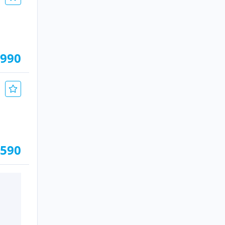
.990
.590