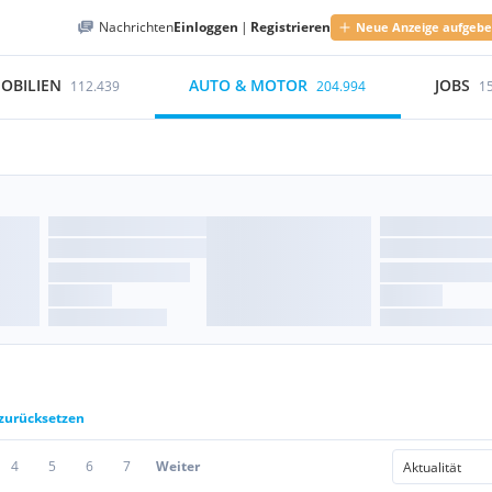
Nachrichten
Einloggen
|
Registrieren
Neue Anzeige aufgeb
OBILIEN
AUTO & MOTOR
JOBS
112.439
204.994
1
 zurücksetzen
4
5
6
7
Weiter