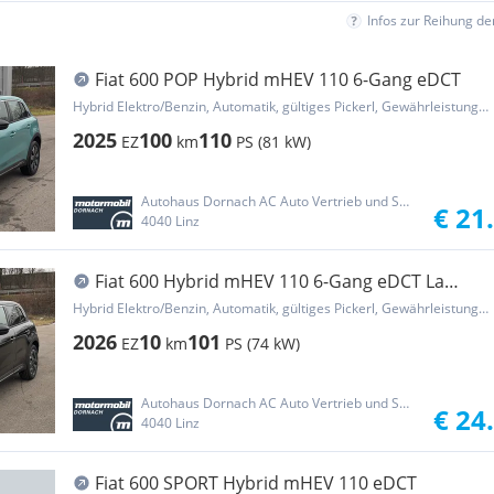
Infos zur Reihung d
Fiat 600 POP Hybrid mHEV 110 6-Gang eDCT
Hybrid Elektro/Benzin, Automatik, gültiges Pickerl, Gewährleistung, Garantie
2025
100
110
EZ
km
PS (81 kW)
Autohaus Dornach AC Auto Vertrieb und Service GmbH
€ 21
4040 Linz
Fiat 600 Hybrid mHEV 110 6-Gang eDCT La
Prima
Hybrid Elektro/Benzin, Automatik, gültiges Pickerl, Gewährleistung, Garantie
2026
10
101
EZ
km
PS (74 kW)
Autohaus Dornach AC Auto Vertrieb und Service GmbH
€ 24
4040 Linz
Fiat 600 SPORT Hybrid mHEV 110 eDCT