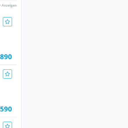
er Anzeigen
.890
.590