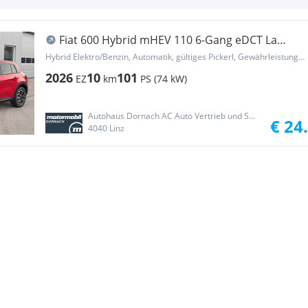
Fiat 600 Hybrid mHEV 110 6-Gang eDCT La
Prima
Hybrid Elektro/Benzin, Automatik, gültiges Pickerl, Gewährleistung, Garantie
2026
10
101
EZ
km
PS (74 kW)
Autohaus Dornach AC Auto Vertrieb und Service GmbH
€ 24
4040 Linz