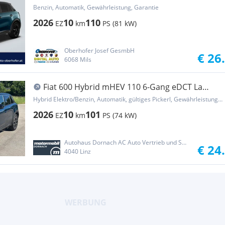
Benzin, Automatik, Gewährleistung, Garantie
2026
10
110
EZ
km
PS (81 kW)
Oberhofer Josef GesmbH
€ 26
6068 Mils
Fiat 600 Hybrid mHEV 110 6-Gang eDCT La
Prima
Hybrid Elektro/Benzin, Automatik, gültiges Pickerl, Gewährleistung, Garantie
2026
10
101
EZ
km
PS (74 kW)
Autohaus Dornach AC Auto Vertrieb und Service GmbH
€ 24
4040 Linz