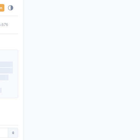
en
5.676