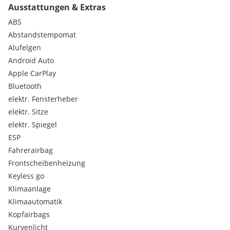
Ausstattungen & Extras
B Säule glanzschwarz
E-Call: Automatischer Notruf & SOS-Taste
ABS
Rückbank umklappbar 60/40
Abstandstempomat
Winter Paket
Alufelgen
Assistiertes Fahren Level 2
Android Auto
Außenspiegelgehäuse glanzschwarz
Apple CarPlay
3. Kopfstütze Rückbank
Colour Therapy (LED Ambientbeleuchtung , 8 Farben zur
Bluetooth
Auswahl)
elektr. Fensterheber
LED Dachhimmelbeleuchtung
elektr. Sitze
LED Nebelleuchten mit Abbiegefunktion
elektr. Spiegel
Höhenverstellbar Kofferraumboden
ESP
Kabellose Smartphone-Ladestation
Keyless Entry mit Näherungssensor
Fahrerairbag
La Prima Badge an der B Säule
Frontscheibenheizung
Rahmenloser, selbst dimmender Rückspiegel
Keyless go
Velours Fußmatten
Klimaanlage
Abdeckung Mittelkonsole La Prima
Klimaautomatik
Armaturenbretteinlage Elfenbein
Chrom Highlights
Kopfairbags
LED Blinklichter
Kurvenlicht