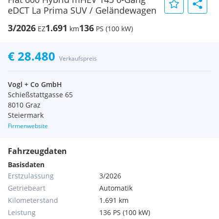
eDCT La Prima SUV / Geländewagen
3/2026
1.691
136
EZ
km
PS (100 kW)
€ 28.480
Verkaufspreis
Vogl + Co GmbH
Schießstattgasse 65
8010 Graz
Steiermark
Firmenwebsite
Fahrzeugdaten
Basisdaten
Erstzulassung
3/2026
Getriebeart
Automatik
Kilometerstand
1.691 km
Leistung
136 PS (100 kW)