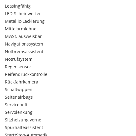
Stoffsitze "Style" in Schwarz/Elfenbein
Leasingfähig
USB Type A & C Anschlüsse vorne; Typ C in zweiter
LED-Scheinwerfer
Sitzreihe
Metallic-Lackierung
Extras:
Metallic
Mittelarmlehne
MwSt. ausweisbar
Navigationssystem
Notbremsassistent
Notrufsystem
Regensensor
Reifendruckkontrolle
Rückfahrkamera
Schaltwippen
Seitenairbags
Serviceheft
Servolenkung
Sitzheizung vorne
Spurhalteassistent
Start/Stop-Automatik