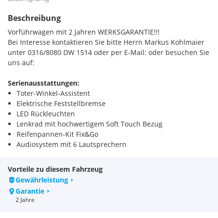
Beschreibung
Vorführwagen mit 2 Jahren WERKSGARANTIE!!!
Bei Interesse kontaktieren Sie bitte Herrn Markus Kohlmaier
unter 0316/8080 DW 1514 oder per E-Mail: oder besuchen Sie
uns auf:
Serienausstattungen:
Toter-Winkel-Assistent
Elektrische Feststellbremse
LED Rückleuchten
Lenkrad mit hochwertigem Soft Touch Bezug
Reifenpannen-Kit Fix&Go
Audiosystem mit 6 Lautsprechern
Abgedunkelte Heck- und Seitenscheiben
Türgriffe innen verchromt
Vorteile zu diesem Fahrzeug
4-fach verstellbarer Beifahrersitz
Gewährleistung
6 Airbags
Garantie
6 Gang Doppelkupplungautomatik eDCT
2 Jahre
6-fach verstellbarer Fahrersitz
7" TFT Kombiinstrument