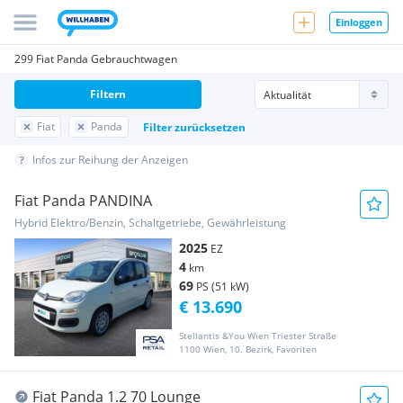
Einloggen
299 Fiat Panda Gebrauchtwagen
Filtern
Fiat
Panda
Filter zurücksetzen
Infos zur Reihung der Anzeigen
Fiat Panda PANDINA
Hybrid Elektro/Benzin, Schaltgetriebe, Gewährleistung
2025
EZ
4
km
69
PS (51 kW)
€ 13.690
Stellantis &You Wien Triester Straße
1100 Wien, 10. Bezirk, Favoriten
Fiat Panda 1.2 70 Lounge