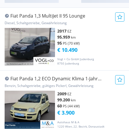
Fiat Panda 1,3 MultiJet II 95 Lounge
Diesel, Schaltgetriebe, Gewährleistung
2017
EZ
95.959
km
95
PS (70 kW)
€ 10.490
Vogl + Co GmbH Judenburg
8750 Judenburg
Fiat Panda 1,2 ECO Dynamic Klima 1-Jahr
Garantie
Benzin, Schaltgetriebe, gültiges Pickerl, Gewährleistung
2009
EZ
99.200
km
60
PS (44 kW)
€ 3.900
Autohaus M & A
1220 Wien, 22. Bezirk, Donaustadt