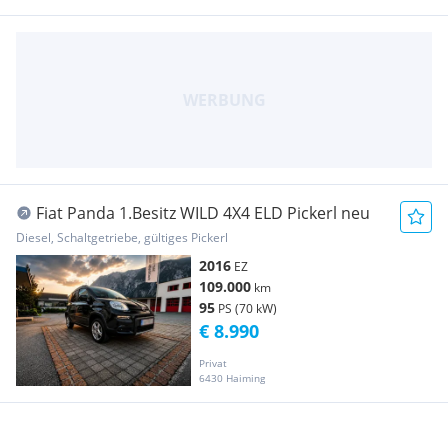
Fiat Panda 1.Besitz WILD 4X4 ELD Pickerl neu
Diesel, Schaltgetriebe, gültiges Pickerl
2016
EZ
109.000
km
95
PS (70 kW)
€ 8.990
Privat
6430 Haiming