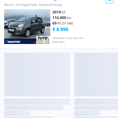
Benzin, Schaltgetriebe, Gewährleistung
2019
EZ
116.000
km
69
PS (51 kW)
€ 8.990
Oberhofer Josef GesmbH
6068 Mils