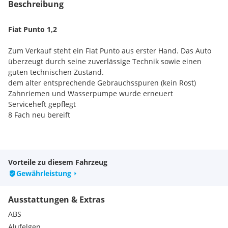
Beschreibung
Fiat Punto 1,2
Zum Verkauf steht ein Fiat Punto aus erster Hand. Das Auto
überzeugt durch seine zuverlässige Technik sowie einen
guten technischen Zustand.
dem alter entsprechende Gebrauchsspuren (kein Rost)
Zahnriemen und Wasserpumpe wurde erneuert
Serviceheft gepflegt
8 Fach neu bereift
Vorteile zu diesem Fahrzeug
Jahreshauptuntersuchung §57a Pickerl neu 05/2027
Gewährleistung
1. Besitz
Ausstattungen & Extras
Servicegepflegt
Klimaanlage
ABS
robuster 1,2 4 Zylinder Motor
Alufelgen