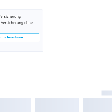
Versicherung
z-Versicherung ohne
rämie berechnen
hutz)
isten
en in schwarz
stem):
ord Power-Startknopf