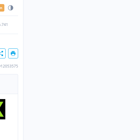
en
5.741
912053575