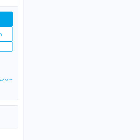
n
website