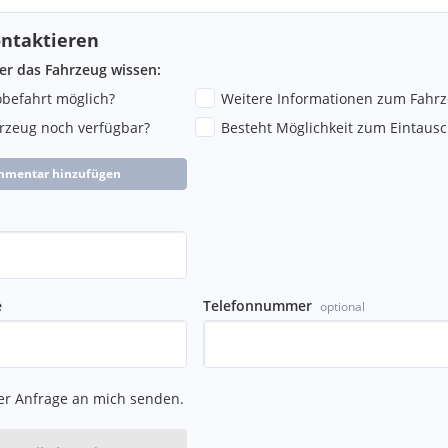
ium Logo
ntaktieren
ge, CD Staufach, 12V
ber das Fahrzeug wissen:
robefahrt möglich?
Weitere Informationen zum Fahr
hrzeug noch verfügbar?
Besteht Möglichkeit zum Eintausc
mmentar hinzufügen
e
Telefonnummer
optional
er Anfrage an mich senden.