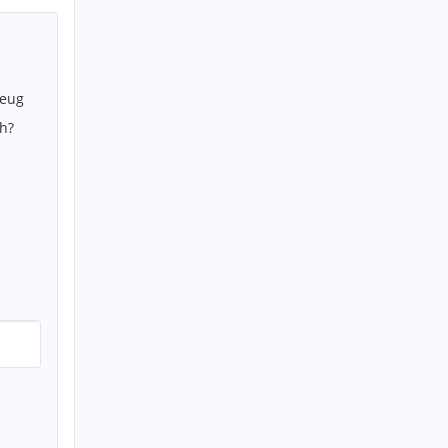
zeug
h?