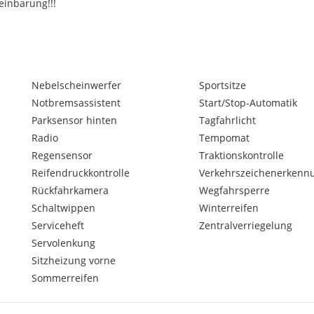
einbarung!!!
Nebelscheinwerfer
Sportsitze
Notbremsassistent
Start/Stop-Automatik
Parksensor hinten
Tagfahrlicht
Radio
Tempomat
Regensensor
Traktionskontrolle
Reifendruckkontrolle
Verkehrszeichenerkenn
e Restzahlung.
Rückfahrkamera
Wegfahrsperre
Schaltwippen
Winterreifen
n ohne Gewähr. Irrtürmer,
..
Serviceheft
Zentralverriegelung
Servolenkung
Sitzheizung vorne
Sommerreifen