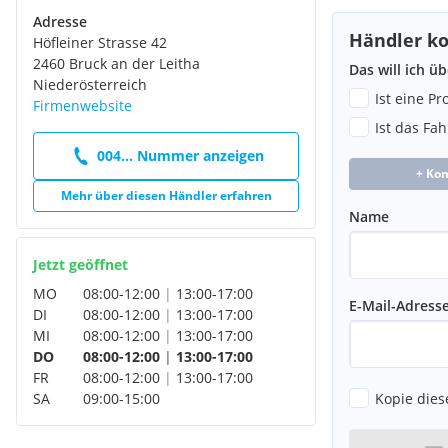
Kopfstütze für den mittleren Sitz der zweiten Sitzreihe
Adresse
Premiumfußmatten vorn und hinten aus Velours mit Alumin
Händler ko
Höfleiner Strasse 42
Mittelkonsole mit Armauflage, 2 Getränkehalter, offener Abla
2460 Bruck an der Leitha
Steckdosen, USB
Das will ich ü
Niederösterreich
Ist eine P
Firmenwebsite
Ist das Fa
004... Nummer anzeigen
+ Ko
Mehr über diesen Händler erfahren
Name
Jetzt geöffnet
MO
08:00
-
12:00
|
13:00
-
17:00
E-Mail-Adress
DI
08:00
-
12:00
|
13:00
-
17:00
MI
08:00
-
12:00
|
13:00
-
17:00
DO
08:00
-
12:00
|
13:00
-
17:00
FR
08:00
-
12:00
|
13:00
-
17:00
Kopie dies
SA
09:00
-
15:00