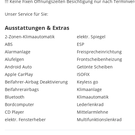
!!! Keine Fixen Öffnungszeiten Besichtigung nur nach Terminver
Unser Service für Sie:
Jedes Fahrzeug erhält einen Auslieferungscheck
Ausstattungen & Extras
Wir finanzieren Ihr neues Auto nach Ihren Wünschen
2-Zonen-Klimaautomatik
elektr. Spiegel
Wir nehmen Ihr jetziges Fahrzeug gerne in Zahlung
ABS
ESP
Alarmanlage
Freisprecheinrichtung
Besichtigung, Probefahrt u. Eintausch täglich möglich.
Alufelgen
Frontscheibenheizung
Besuchen Sie unsere Homepage für weitere Fahrzeuge.
Android Auto
Getönte Scheiben
Apple CarPlay
ISOFIX
Sofort Finanzierung möglich auch ohne Anzahlung mit oder ohn
Beifahrer-Airbag Deaktivierung
Keyless go
Beifahrerairbags
Klimaanlage
Bitte Überprüfen sie die Ausstattung am Fahrzeug. Alle angabe
Änderung, Ausstattungsfehler und Zwischenverkauf Vorbehalten
Bluetooth
Klimaautomatik
Serienausstattungen:
Bordcomputer
Lederlenkrad
Garantie 2 Jahre
CD Player
Mittelarmlehne
Handschuhfach beleuchtet
elektr. Fensterheber
Multifunktionslenkrad
Heckscheibenwischer
Komfortsitze vorn
Kartentaschen an den Rücklehnen der Vordersitze