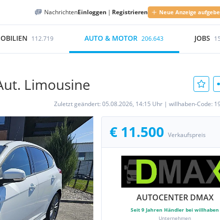
Nachrichten
Einloggen
|
Registrieren
Neue Anzeige aufgeb
OBILIEN
AUTO & MOTOR
JOBS
112.719
206.643
1
Aut. Limousine
Zuletzt geändert:
05.08.2026, 14:15 Uhr
|
willhaben-Code:
1
€ 11.500
Verkaufspreis
AUTOCENTER DMAX
Seit
9
Jahren Händler bei willhaben
Unternehmen