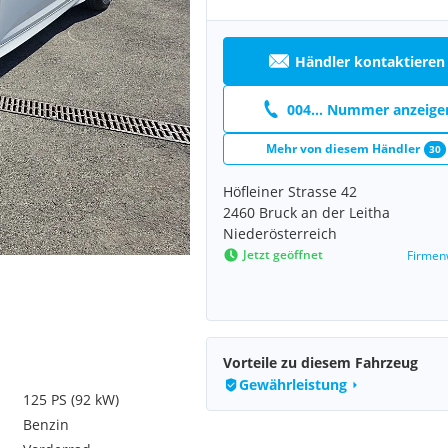
Händler kontaktieren
004... Nummer anzeige
Mehr von diesem Händler
30
Höfleiner Strasse 42
2460 Bruck an der Leitha
Niederösterreich
Jetzt geöffnet
Firmen
Vorteile zu diesem Fahrzeug
Gewährleistung
125 PS (92 kW)
Benzin