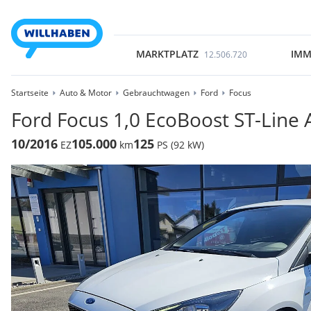
MARKTPLATZ
IMM
12.506.720
Startseite
Auto & Motor
Gebrauchtwagen
Ford
Focus
Ford Focus 1,0 EcoBoost ST-Line 
10/2016
105.000
125
EZ
km
PS (92 kW)