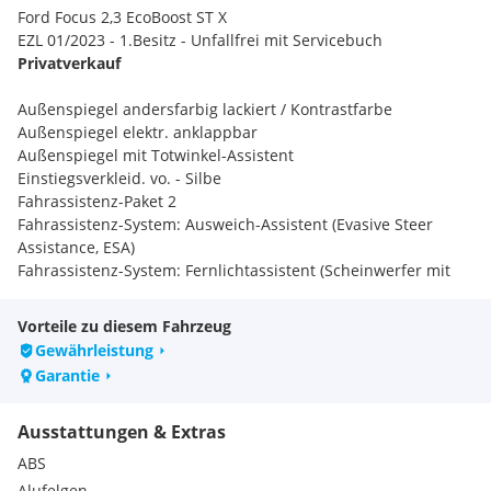
Ford Focus 2,3 EcoBoost ST X
EZL 01/2023 - 1.Besitz - Unfallfrei mit Servicebuch
Privatverkauf
Außenspiegel andersfarbig lackiert / Kontrastfarbe
Außenspiegel elektr. anklappbar
Außenspiegel mit Totwinkel-Assistent
Einstiegsverkleid. vo. - Silbe
Fahrassistenz-Paket 2
Fahrassistenz-System: Ausweich-Assistent (Evasive Steer
Assistance, ESA)
Fahrassistenz-System: Fernlichtassistent (Scheinwerfer mit
Abblendautomatik)
Fahrassistenz-System: Falschfahrer-Warnfunktion
Vorteile zu diesem Fahrzeug
Fahrassistenz-System: Totwinkel-Assistent, Cross Traffic Alert
Gewährleistung
und Notbremsfunktion
Garantie
Fahrassistenz-System: Verkehrsschildassistent
Fahrwerksdämpfung elektronisch geregelt
Ausstattungen & Extras
Frontscheibe heizbar
Geschwindigkeits-Begrenzeranlage
ABS
Interaktives Fahrwerkssystem (IVDC)
Alufelgen