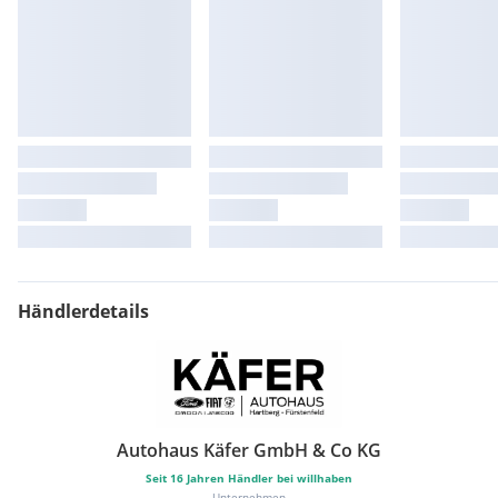
ST-Body Styling Kit
Dachspoiler, in Wagenfarbe lackiert, groß
Schaltknauf in Aluminium, inkl. Schaltmanschette mit
Ziernähten in Rot
2 USB Anschlüsse in der Mittelkonsole hinten
Händlerdetails
Autohaus Käfer GmbH & Co KG
Seit
16
Jahren Händler bei willhaben
Unternehmen