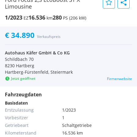
Limousine
1/2023
16.536
280
EZ
km
PS (206 kW)
€ 34.890
Verkaufspreis
Autohaus Käfer GmbH & Co KG
Schildbach 70
8230 Hartberg
Hartberg-Fürstenfeld, Steiermark
Jetzt geöffnet
Firmenwebsite
Fahrzeugdaten
Basisdaten
Erstzulassung
1/2023
Vorbesitzer
1
Getriebeart
Schaltgetriebe
Kilometerstand
16.536 km