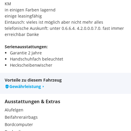
KM
in einigen Farben lagernd
einige leasingfähig
Eintausch: vieles ist möglich aber nicht mehr alles
telefonische Auskunft: unter 0.6.6.4. 4.2.0.0.0.7.0. fast immer
erreichbar Danke
Serienausstattungen:
Garantie 2 Jahre
Handschuhfach beleuchtet
Heckscheibenwischer
Nebelschlussleuchte
Gepäckraumbeleuchtung
Vorteile zu diesem Fahrzeug
Scheibenbremsen vorn und hinten
Gewährleistung
Verzurrösen im Laderaum
Dritte Bremsleuchte
Ausstattungen & Extras
Türgriffe in Wagenfarbe lackiert
Scheibenwischer mit Intervallschaltung
Alufelgen
Wärmeschutzverglasung
Beifahrerairbags
12-Volt-Anschluss im Gepäckraum
Bordcomputer
Dachspoiler in Wagenfarbe lackiert