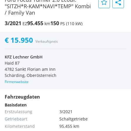
"SITZH*R-KAM*NAVI*TEMP" Kombi
/ Family Van
3/2021
95.455
150
EZ
km
PS (110 kW)
€ 15.950
Verkaufspreis
KFZ Lechner GmbH
Haid 87
4782 Sankt Florian am Inn
Schärding, Oberösterreich
Firmenwebsite
Fahrzeugdaten
Basisdaten
Erstzulassung
3/2021
Getriebeart
Schaltgetriebe
Kilometerstand
95.455 km