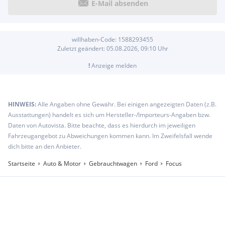
Angaben von Herstellern und Importeuren bzw. Angaben von
E-Mail absenden
Eurotax. Die Fahrzeugbeschreibung stellt keine
Gewährleistung im kaufrechtlichen Sinne dar und dient
lediglich der allgemeinen Identifizierung des Fahrzeuges. Die
willhaben-Code:
1588293455
angegebenen Beschreibungen und Bilder sind unverbindlich
Zuletzt geändert:
05.08.2026, 09:10
Uhr
und dienen nicht als zugesicherte Eigenschaften. Der
Verkäufer übernimmt für Tipp- und
!
Anzeige melden
Datenübermittlungsfehler keine Haftung und/oder
Gewährleistung. Die Fahrzeugeigenschaften sind gegeben
falls gesondert vor Ort zu prüfen. Rechtlich wirksam sind
HINWEIS:
Alle Angaben ohne Gewähr. Bei einigen angezeigten Daten (z.B.
einzig und allein die Vereinbarungen im Kaufvertrag. Der
Ausstattungen) handelt es sich um Hersteller-/Importeurs-Angaben bzw.
Zwischenverkauf, Schreibfehler und Irrtümer sind
Daten von Autovista. Bitte beachte, dass es hierdurch im jeweiligen
vorbehalten!
Fahrzeugangebot zu Abweichungen kommen kann. Im Zweifelsfall wende
dich bitte an den Anbieter.
Startseite
Auto & Motor
Gebrauchtwagen
Ford
Focus