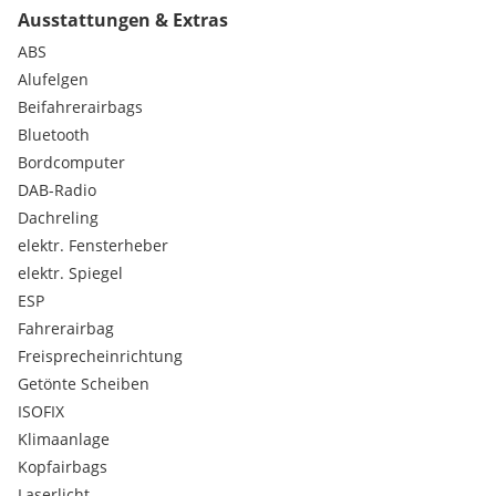
Ausstattungen & Extras
WISSENWERTES:
ABS
Sie benötigen eine Unterboden Konservierung oder anderes
Alufelgen
Zubehör?
Beifahrerairbags
Gerne machen wir Ihnen ein Angebot.
Bluetooth
AUSSTATTUNG:
Bordcomputer
DAB-Radio
• Außenspiegel elektrisch verstellbar
Dachreling
• Beheizbarer Außenspiegel
elektr. Fensterheber
• Dachreling
elektr. Spiegel
• ESP
• Einparkhilfe vorne & hinten
ESP
• Klima
Fahrerairbag
• Lederlenkrad
Freisprecheinrichtung
• Navi
Getönte Scheiben
• Nebelscheinwerfer
ISOFIX
• Partikelfilter
• Reifendruckkontrolle RDC
Klimaanlage
• Rückfahrkamera
Kopfairbags
• Sitzheizung
Laserlicht