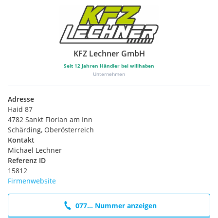
Lenkrad (Leder 3-Speichen)
Reifendruck-Kontrollsystem
Rücksitzlehne geteilt/klappbar (60:40)
Sportsitze vorn
Sitzheizung vorn
KFZ Lechner GmbH
Licht
Seit
12
Jahren Händler bei willhaben
Scheinwerfer LED
Unternehmen
Scheinwerfer-Assistent mit Tag-/Nachtsensor
Tagfahrlicht LED
Adresse
Haid 87
Multimedia
4782 Sankt Florian am Inn
Audio-Navigationssystem Ford mit AppLink
Schärding, Oberösterreich
Bord-/Verbrauchscomputer
Kontakt
Farbdisplay für Bordcomputer
Michael Lechner
My Key (2. Fahrzeugschlüssel programmierbar)
Referenz ID
Power KeyFree-Startfunktion
15812
Firmenwebsite
Assistenz
Fahrassistenz-System: Berganfahr-Assistent (Hill-Holder)
077... Nummer anzeigen
Fahrassistenz-System: Spurhalteassistent
Intelligenter Geschwindigkeits-Begrenzer