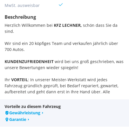
MwSt. ausweisbar
Beschreibung
Herzlich Willkommen bei
KFZ LECHNER,
schön dass Sie da
sind.
Wir sind ein 20 köpfiges Team und verkaufen jährlich über
700 Autos.
KUNDENZUFRIEDENHEIT
wird bei uns groß geschrieben, was
unsere Bewertungen wieder spiegeln!
Ihr
VORTEIL
: In unserer Meister-Werkstatt wird jedes
Fahrzeug gründlich geprüft, bei Bedarf repariert, gewartet,
aufbereitet und geht dann erst in Ihre Hand über. Alle
Fahrzeuge verfügen zusätzlich, zur Gewährleistung, über
1
JAHR GARANTIE- Optional 3 JAHRE GARANTIE!
Vorteile zu diesem Fahrzeug
Gewährleistung
Wir bieten Ihnen hier einen
FORD FOCUS TURNIER 2,0
Garantie
ECOBLUE
COOL & CONNECT
aus
1.BESITZ
an.