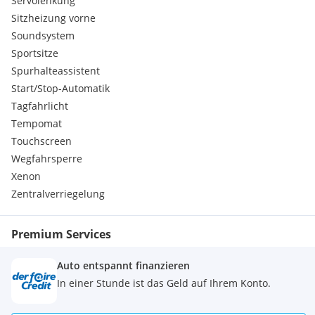
Servolenkung
Sonntags geschlossen
Sitzheizung vorne
Gerne auch außerhalb der angeführten Zeiten
Soundsystem
Sportsitze
INFO:
Spurhalteassistent
Start/Stop-Automatik
Im angeführtem Preis sind alle Abgaben, Datenauszug,
technische Durchsicht und ein gültiges Pickerl §57a
Tagfahrlicht
inkludiert. Es kommen KEINE weiteren KOSTEN auf Sie zu.
Tempomat
Touchscreen
Finanzierung ab 299€ monatlich, bei EasyLeasing, Santander
Wegfahrsperre
und Sparkasse
Xenon
Zentralverriegelung
Fahrzeugzustellung ist nach Absprache Österreich- und
Deutschlandweit möglich
Premium Services
07712 200 64
Auto entspannt finanzieren
weitere interessante Fahrzeuge auf
In einer Stunde ist das Geld auf Ihrem Konto.