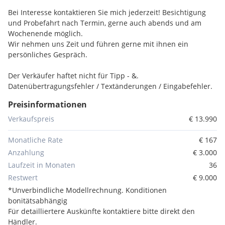
Bei Interesse kontaktieren Sie mich jederzeit! Besichtigung
und Probefahrt nach Termin, gerne auch abends und am
Wochenende möglich.
Wir nehmen uns Zeit und führen gerne mit ihnen ein
persönliches Gespräch.
Der Verkäufer haftet nicht für Tipp - &.
Datenübertragungsfehler / Textänderungen / Eingabefehler.
Die im Internet gemachten Angaben sind unverbindliche
Preisinformationen
Beschreibungen. Sie stellen keine zugesicherten
Eigenschaften dar.
Verkaufspreis
€ 13.990
Monatliche Rate
€ 167
Serienausstattungen:
Anzahlung
€ 3.000
Handschuhfach beleuchtet
Laufzeit in Monaten
36
Start-Stopp-System
Restwert
€ 9.000
Gepäckraumbeleuchtung
*Unverbindliche Modellrechnung. Konditionen
Scheibenbremsen vorn und hinten
bonitätsabhängig
ABS
Für detailliertere Auskünfte kontaktiere bitte direkt den
Kopfstützen vorn, höhenverstellbar
Händler.
Lederschaltknauf