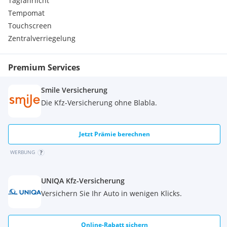
Tagfahrlicht
Stahlräder 7,0 J x 17 mit 225/65 R17 Reifen mit
Radzierblenden
Tempomat
Teppichfußmatten vorn und hinten
Touchscreen
Zentralverriegelung
Premium Services
Smile Versicherung
Die Kfz-Versicherung ohne Blabla.
Jetzt Prämie berechnen
WERBUNG
UNIQA Kfz-Versicherung
Versichern Sie Ihr Auto in wenigen Klicks.
Online-Rabatt sichern