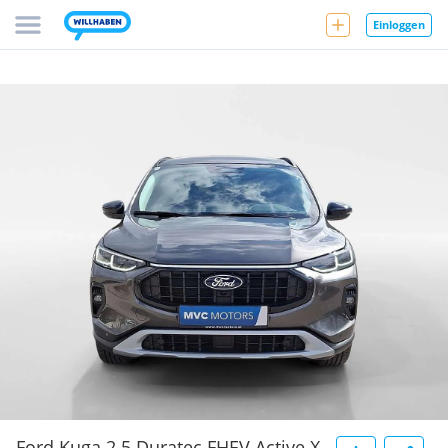
Einloggen
Ford Kuga 2.5 Duratec FHEV Active X