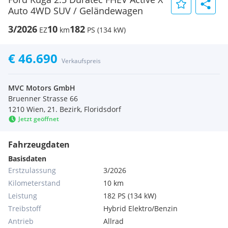
Auto 4WD SUV / Geländewagen
3/2026
10
182
EZ
km
PS (134 kW)
€ 46.690
Verkaufspreis
MVC Motors GmbH
Bruenner Strasse 66
1210 Wien, 21. Bezirk, Floridsdorf
Jetzt geöffnet
Fahrzeugdaten
Basisdaten
Erstzulassung
3/2026
Kilometerstand
10 km
Leistung
182 PS (134 kW)
Treibstoff
Hybrid Elektro/Benzin
Antrieb
Allrad