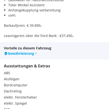
Toter Winkel Assistent
Anhängekupplung vorbereitung
uvm.
Barkaufpreis: € 39.890,-
Leasingpreis über die Ford Bank : €37.490,-
Alle Angaben ohne Gewähr , für Eingabefehler wird nicht
Vorteile zu diesem Fahrzeug
gehaftet
Gewährleistung
Es berät und betreut sie gerne
Ausstattungen & Extras
ABS
Herr Michael Rienesl 0732 674628-17
Alufelgen
Herr Michael Stelzmüller
Bordcomputer
Herr Franz Geistberger 0732 674628-26
Dachreling
Serienausstattungen:
Müdigkeitswarner
elektr. Fensterheber
LED-Rückleuchten
elektr. Spiegel
12-Volt-Anschluss im Gepäckraum