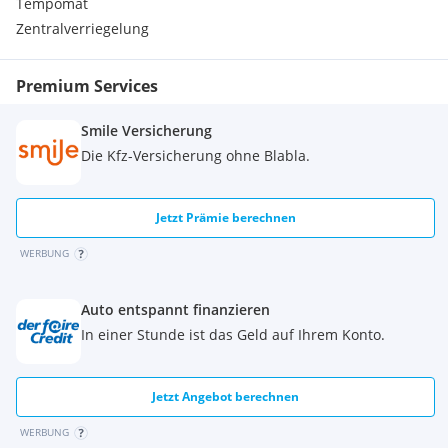
Tempomat
Elektronischer Horizont
Ford Key Free-System (schlüsselfreies Ent-/Verriegeln)
Zentralverriegelung
Frontscheibe Standard Glass
Fußraumbeleuchtung LED vorn
Premium Services
Gepäckablage hinten, entfernbar und verstellbar
Heckklappe manuell
Smile Versicherung
Intelligenter Geschwindigkeitsbegrenzer mit Tempolimit-
Anzeige
Die Kfz-Versicherung ohne Blabla.
Kartentasche an Fahrer- und Beifahrersitzrückenlehne
Kindersicherung, mechanisch
Kompass Anzeige
Jetzt Prämie berechnen
Lenkrad, ST-Line-Design, unten abgeflacht und mit roten
WERBUNG
Ziernähten, Sensico in Leder-Optik
Make-up-Spiegel in Fahrer- und Beifahrersonnenblende
Mittelkonsole vorn mit Getränkehaltern und integrierter
Auto entspannt finanzieren
Armauflage und darunter liegendem Staufach
In einer Stunde ist das Geld auf Ihrem Konto.
Oberer Seitenschweller, in Wagenfarbe lackiert
Pedalerie in Standard-Design
Polster : Stoff
Jetzt Angebot berechnen
Rücksitzbank 60 : 40 geteilt
Rücksitzbank, verschiebbar
WERBUNG
Schaltgetriebe : Stufenloses-Automatikgetriebe (CVT)