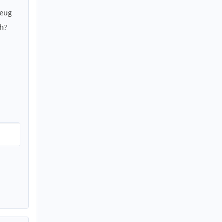
zeug
h?