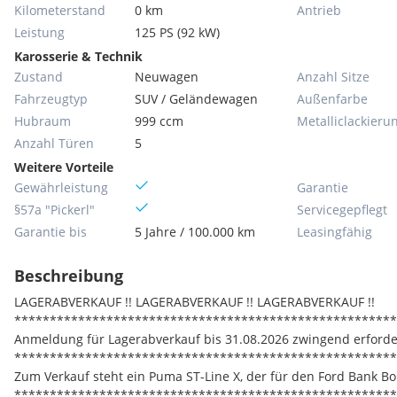
Kilometerstand
0 km
Antrieb
Leistung
125 PS (92 kW)
Karosserie & Technik
Zustand
Neuwagen
Anzahl Sitze
Fahrzeugtyp
SUV / Geländewagen
Außenfarbe
Hubraum
999 ccm
Metallic­lackieru
Anzahl Türen
5
Weitere Vorteile
Gewährleistung
Garantie
§57a "Pickerl"
Servicegepflegt
Garantie bis
5 Jahre / 100.000 km
Leasingfähig
Beschreibung
LAGERABVERKAUF !! LAGERABVERKAUF !! LAGERABVERKAUF !!
******************************************************
Anmeldung für Lagerabverkauf bis 31.08.2026 zwingend erforder
******************************************************
Zum Verkauf steht ein Puma ST-Line X, der für den Ford Bank Bon
******************************************************