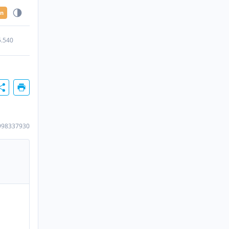
en
5.540
998337930