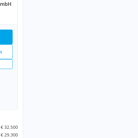
 GmbH
n
n
€ 32.500
€ 29.300