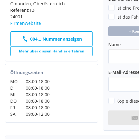
Gmunden, Oberösterreich
Ist eine P
Referenz ID
24001
Ist das Fa
Firmenwebsite
+ Ko
004... Nummer anzeigen
Name
Mehr über diesen Händler erfahren
E-Mail-Adress
Öffnungszeiten
MO
08:00
-
18:00
DI
08:00
-
18:00
MI
08:00
-
18:00
Kopie dies
DO
08:00
-
18:00
FR
08:00
-
18:00
SA
09:00
-
12:00