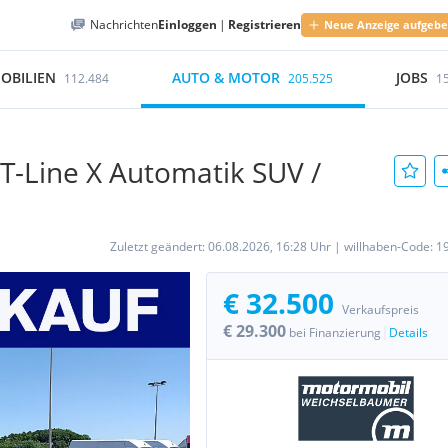
Nachrichten
Einloggen
|
Registrieren
Neue Anzeige aufgeb
OBILIEN
AUTO & MOTOR
JOBS
112.484
205.525
1
T-Line X Automatik SUV /
Zuletzt geändert:
06.08.2026, 16:28 Uhr
|
willhaben-Code:
1
€ 32.500
Verkaufspreis
€ 29.300
|
bei Finanzierung
Details