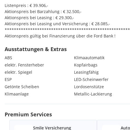
Listenpreis : € 39.906,-
Aktionspreis bei Barzahlung : € 32.500,-
Aktionspreis bei Leasing : € 29.300,-
Aktionspreis bei Leasing und Versicherung : € 28.085,-
******************************************************
Aktionspreis gültig bei Finanzierung über die Ford Bank !
Vorbehaltlich Bonitätsprüfung !
******************************************************
Ausstattungen & Extras
„Alle Angaben ohne Gewähr, vorbehaltlich Eingabefehler“
ABS
Klimaautomatik
Extras:
elektr. Fensterheber
Kopfairbags
FIN: 24001
elektr. Spiegel
Leasingfähig
**************************************************
Dachlackierung Schwarz
ESP
LED-Scheinwerfer
Fahrerassistenz-Paket
Getönte Scheiben
Lordosenstütze
Metallic Lackierung
Klimaanlage
Metallic-Lackierung
Sportlich abgestimmtes Fahrwerk
Winter-Paket
Premium Services
Smile Versicherung
Auto