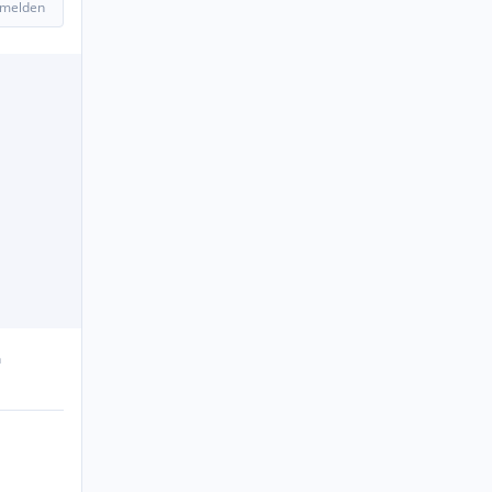
 melden
n