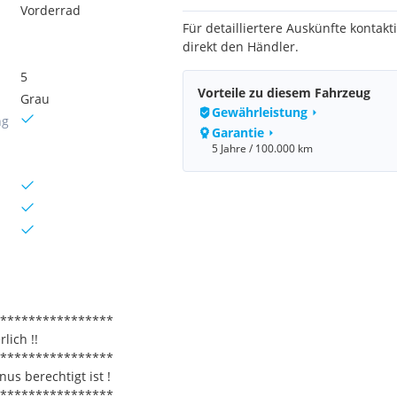
Vorderrad
Für detailliertere Auskünfte kontakti
direkt den Händler.
5
Vorteile zu diesem Fahrzeug
Grau
Gewährleistung
ng
Garantie
5 Jahre / 100.000 km
****************
lich !!
****************
us berechtigt ist !
****************