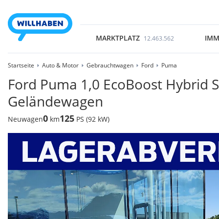
MARKTPLATZ
IMM
12.463.562
Startseite
Auto & Motor
Gebrauchtwagen
Ford
Puma
Ford Puma 1,0 EcoBoost Hybrid S
Geländewagen
0
125
Neuwagen
km
PS (92 kW)