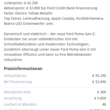
Listenpreis: € 42.290
Aktionspreis: € 32.890 bei Ford Credit Bank Finanzierung
Farbe: Electric Yellow Metallic
Top Extras: Lenkradheizung, Apple Carplay, Rückfahrkamera,
Matrix LED-Scheinwerfer uvm.
Dynamisch und elektrisch – der neue Ford Puma Gen-E.
Entdecken Sie unser vollelektrisches SUV mit
Schnellladefunktion und modernsten Technologien.
Zusätzlich überzeugt unser neuer Ford Puma Gen-E mit
innovativer Effizienz und kann so Ihre Betriebskosten
reduzieren.
Preisinformationen
Die erste Adresse für Ford in Deutschlandsberg!
Verkaufspreis
€ 35.290
Versicherung, Finanzierung & Leasing zu TOPKONDITIONEN!
Bei Finanzierung
€ 32.890
Eintausch ALLER Marken zu BESTPREISEN!
Alle Angaben ohne Gewähr!
Monatliche Rate
€ 300
Irrtümer, Zwischenverkauf, Preisänderungen und
Anzahlung
€ 9.800
Eingabefehler vorbehalten!
Laufzeit in Monaten
48