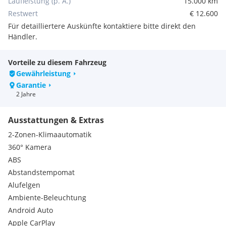
Laufleistung (p. A.)
15.000 km
Für Nähere Infos oder Terminvergaben bitten wir Sie um
kurze Kontaktaufnahme bei unserem Verkaufsteam. Wir
Restwert
€ 12.600
freuen uns Ihnen ein Angebot erstellen zu dürfen.
Für detailliertere Auskünfte kontaktiere bitte direkt den
Extras:
Händler.
Garantie auf Batterie: 8 Jahre o. 160.000 KM
Vorteile zu diesem Fahrzeug
Gewährleistung
Garantie
2 Jahre
Ausstattungen & Extras
2-Zonen-Klimaautomatik
360° Kamera
ABS
Abstandstempomat
Alufelgen
Ambiente-Beleuchtung
Android Auto
Apple CarPlay