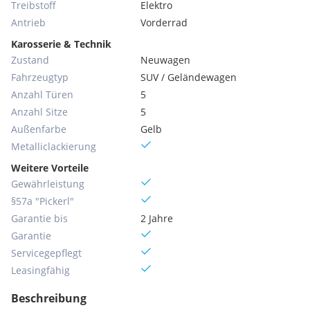
Treibstoff
Elektro
Antrieb
Vorderrad
Karosserie & Technik
Zustand
Neuwagen
Fahrzeugtyp
SUV / Geländewagen
Anzahl Türen
5
Anzahl Sitze
5
Außenfarbe
Gelb
Metallic­lackierung
Weitere Vorteile
Gewährleistung
§57a "Pickerl"
Garantie bis
2 Jahre
Garantie
Servicegepflegt
Leasingfähig
Beschreibung