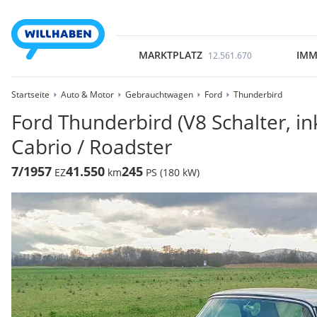
MARKTPLATZ
IMM
12.561.670
Startseite
Auto & Motor
Gebrauchtwagen
Ford
Thunderbird
Ford Thunderbird (V8 Schalter, in
Cabrio / Roadster
7/1957
41.550
245
EZ
km
PS (180 kW)