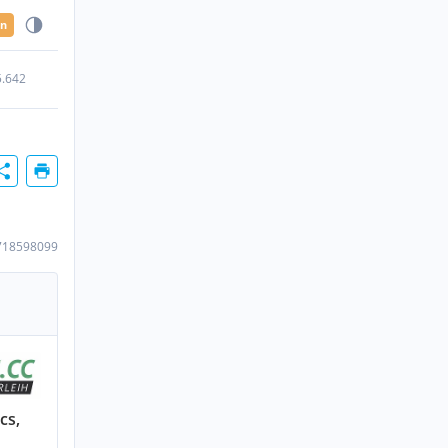
en
5.642
718598099
cs,