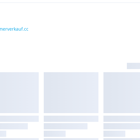
imerverkauf.cc
rn und werden noch
Kundentermine vorab
 Eigentümer ohne
om Tacho in Meilen und