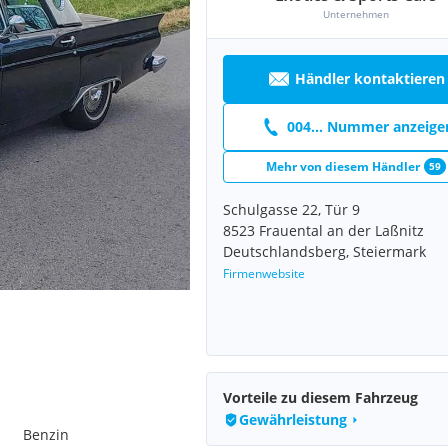
Unternehmen
Händler kontaktieren
004... Nummer anzeige
Mehr von diesem Händler
59
Schulgasse 22, Tür 9
8523 Frauental an der Laßnitz
Deutschlandsberg, Steiermark
Firmenwebsite
Vorteile zu diesem Fahrzeug
Gewährleistung
Benzin