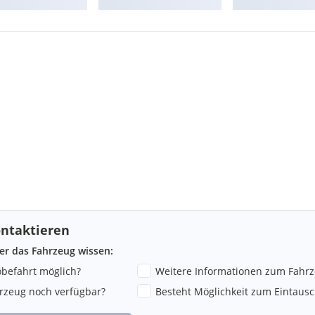
 Kunden zählen die unsere
uche nach einem speziellen
 weitläufiges Netzwerk
uch noch weitere Oldtimer
e dazu auf das Firmenlogo
ntaktieren
ber das Fahrzeug wissen:
robefahrt möglich?
Weitere Informationen zum Fahr
hrzeug noch verfügbar?
Besteht Möglichkeit zum Eintausc