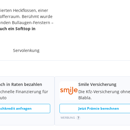
ierten Heckflossen, einer
 Kofferraum. Berühmt wurde
runden Bullaugen-Fenstern –
auch ein Softtop in
end zur Werksauslieferung,
 schwarz/Colonial-Weiß
Servolenkung
zulassung)
ach in Raten bezahlen
Smile Versicherung
schnelle Finanzierung für
Die Kfz-Versicherung ohn
mlung. In der letzten
Auto
Blabla.
et und gepflegt. 2023
rderachse mitsamt
chkredit anfragen
Jetzt Prämie berechnen
. Angetrieben wird der
WERBUNG
-Schaltgetriebe, der für
n Cruisers perfekt