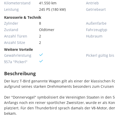
Kilometerstand
41.550 km
Antrieb
Leistung
245 PS (180 kW)
Getriebeart
Karosserie & Technik
Zylinder
8
Außenfarbe
Zustand
Oldtimer
Fahrzeugtyp
Anzahl Türen
2
Hubraum
Anzahl Sitze
2
Weitere Vorteile
Gewährleistung
Pickerl gültig bis
§57a "Pickerl"
Beschreibung
Der kurz T-Bird genannte Wagen gilt als einer der klassischen F
aufgrund seines starken Drehmoments besonders zum Cruisen 
Der "Donnervogel" symbolisiert die Vereinigten Staaten in den 
Anfangs noch ein reiner sportlicher Zweisitzer, wurde er als Ko
platziert. Für den Thunderbird sprach damals der V8-Motor, den 
bekam.