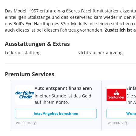
Das Modell 1957 erfuhr ein größeres Facelift mit stärker akzentu
einteiligen Stoßstange und das Reserverad kam wieder in den
das Bull’s-Eye-Hardtop des 57er-Modells mit seinen seitlichen 
auch dieses ist bei diesem Fahrzeug vorhanden.
Zusätzlich ist 
Wagenfarbe vorhanden.
Die Lackierung in Raven Black ist pass
ebenso wie der Ausstattungs-"Trim", der in plissierten Leder in
Ausstattungen & Extras
ausgeführt ist.
Lederausstattung
Nichtraucherfahrzeug
Besondere Merkmale:
- Kürzlich umfangreich mechanisch überholt
Premium Services
- Durchgehend gewartet und gepflegt
- Österreichische historische Einzelgenehmigung (Deutsche Vor
- Weisswandreifen für den perfekten Look
Auto entspannt finanzieren
Einf
In einer Stunde ist das Geld
Die 
Seit 2014 befand sich dieses Fahrzeug in der Hertz-Classics Sam
auf Ihrem Konto.
Ihr 
Dekade wurde der Thunderbird daher
immer regelmäßig gewart
wurde der Motor überholt
, ebenso wie Servopumpe und die Vo
Jetzt Angebot berechnen
Wuns
Bremsen. 2025 folgte dann noch eine Revidierung des Getriebes
WERBUNG
WERBUNG
Wagen durch einen V8 (5.113 ccm, 245 DIN-PS) und einem 3-Gang
ausreichend Leistung sorgt und den Charakter dieses klassische