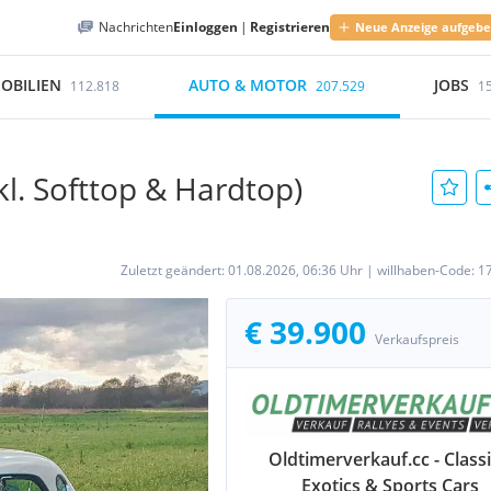
Nachrichten
Einloggen
|
Registrieren
Neue Anzeige aufgeb
OBILIEN
AUTO & MOTOR
JOBS
112.818
207.529
1
kl. Softtop & Hardtop)
Zuletzt geändert:
01.08.2026, 06:36 Uhr
|
willhaben-Code:
1
€ 39.900
Verkaufspreis
Oldtimerverkauf.cc - Classi
Exotics & Sports Cars