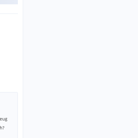
zeug
h?