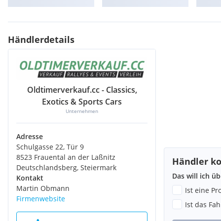
Sie möchten einen Oldtimer kaufen oder verkaufen,
auch zu den
Infos über Neuzugänge als Erstes erhalten
oder sind auf der S
Fahrzeug? Gerne nehmen wir Sie in unser Gesuch auf. Durch ein
Händlerdetails
stehen über die hier präsentierten Fahrzeugangebote hinaus a
zum Verkauf!
Besuchen Sie uns doch einfach auf unserer Website.
Klicken Si
für eine gesamte Ansicht des aktuellen Fahrzeugsortiments!
Oldtimerverkauf.cc - Classics,
Exotics & Sports Cars
Unternehmen
Adresse
Schulgasse 22, Tür 9
8523 Frauental an der Laßnitz
Händler ko
Deutschlandsberg, Steiermark
Das will ich ü
Kontakt
Martin Obmann
Ist eine P
Firmenwebsite
Ist das Fa