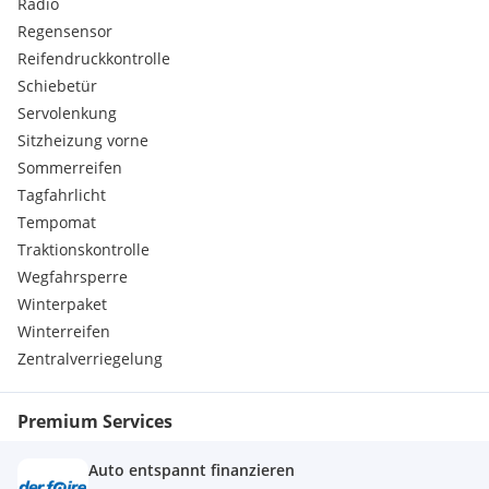
Radio
Kindersicherung, für hintere Türen
Regensensor
Scheibenbremsen vorn, Trommelbremsen hinten
Heckklappengriff in Wagenfarbe lackiert
Reifendruckkontrolle
Lackierung : Uni-Lackierung
Schiebetür
Teppichfußmatten vorn und hinten
Servolenkung
Stoßfänger hinten in Wagenfarbe
Sitzheizung vorne
Umluftheizung
Sommerreifen
Radzierkappen
Tagfahrlicht
12-Volt-Anschluss in der Mittelkonsole
Scheinwerfer-Assistent
Tempomat
Stoßfänger vorne in Wagenfarbe lackiert
Traktionskontrolle
Heckklappe
Wegfahrsperre
Manuelle Handbremse
Winterpaket
Gurtwarner für Fahrer und Beifahrer
Winterreifen
Standardbatterie (einfach)
Sonnenblende für Beifahrer
Zentralverriegelung
Teppichboden vorne
Heckscheibe, beheizbar
Premium Services
Verglasung hinten
ESC
Innenspiegel, manuell
Auto entspannt finanzieren