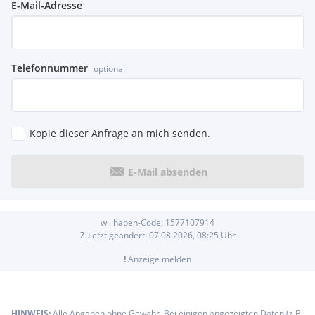
E-Mail-Adresse
Telefonnummer
optional
Kopie dieser Anfrage an mich senden.
E-Mail absenden
willhaben-Code:
1577107914
Zuletzt geändert:
07.08.2026, 08:25
Uhr
!
Anzeige melden
HINWEIS:
Alle Angaben ohne Gewähr. Bei einigen angezeigten Daten (z.B.